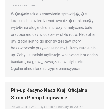
Leave a comment
W�a�nie takie zestawienia sprawiaj�, �e
kostium lata czterdzieści owo dzi� doskona�y
wyb�r na eleganckie imprezy tematyczne, bale
przebierane czy wieczory w stylu retro. Naczelna
stylizacja jest to doskonały zestaw, który
bezzwłocznie przywołuje na myśl ikony nurcie pin
up. Żeby uzupełnić stylizację, wskazane jest dodać
bandamę na głowę, zawiązaną w stylu retro.
Ogólna atmosfera sprzyjała emancypacji…
Pin-up Kasyno Nasz Kraj: Oficjalna
Strona Pin-up Logowanie
Pin Up Casino 249
By
admin
February 16, 2026