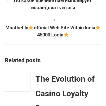
По какой причине нам импонирует
Previous
исследовать итоги
post:
NEXT
Mostbet In
official Web Site Within India
Next
45000 Login
post:
Related posts
The Evolution of
Casino Loyalty