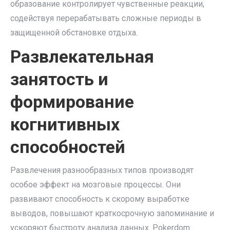
образование контролирует чувственные реакции,
содействуя перерабатывать сложные периоды в
защищенной обстановке отдыха.
Развлекательная
занятость и
формирование
когнитивных
способностей
Развлечения разнообразных типов производят
особое эффект на мозговые процессы. Они
развивают способность к скорому выработке
выводов, повышают краткосрочную запоминание и
ускоряют быстроту анализа данных. Pokerdom