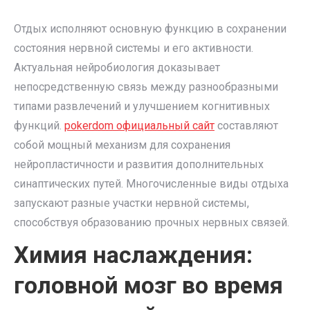
Отдых исполняют основную функцию в сохранении
состояния нервной системы и его активности.
Актуальная нейробиология доказывает
непосредственную связь между разнообразными
типами развлечений и улучшением когнитивных
функций.
pokerdom официальный сайт
составляют
собой мощный механизм для сохранения
нейропластичности и развития дополнительных
синаптических путей. Многочисленные виды отдыха
запускают разные участки нервной системы,
способствуя образованию прочных нервных связей.
Химия наслаждения:
головной мозг во время