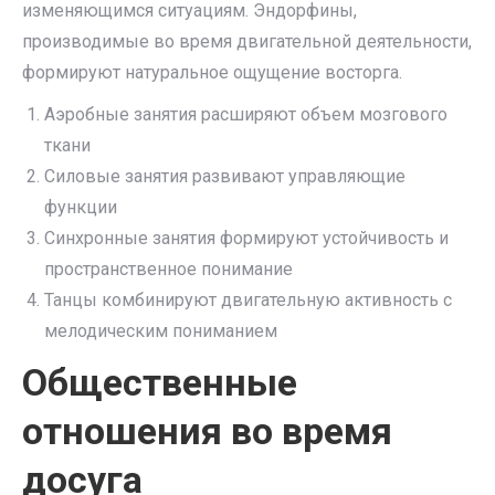
изменяющимся ситуациям. Эндорфины,
производимые во время двигательной деятельности,
формируют натуральное ощущение восторга.
Аэробные занятия расширяют объем мозгового
ткани
Силовые занятия развивают управляющие
функции
Синхронные занятия формируют устойчивость и
пространственное понимание
Танцы комбинируют двигательную активность с
мелодическим пониманием
Общественные
отношения во время
досуга