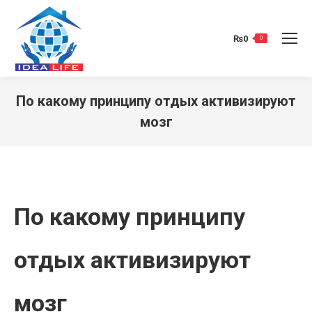
₨
0
0
По какому принципу отдых активизируют
мозг
You are here:
По какому принципу
отдых активизируют
мозг