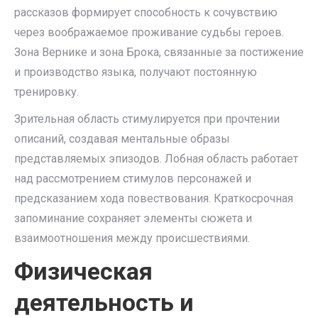
рассказов формирует способность к сочувствию
через воображаемое проживание судьбы героев.
Зона Вернике и зона Брока, связанные за постижение
и производство языка, получают постоянную
тренировку.
Зрительная область стимулируется при прочтении
описаний, создавая ментальные образы
представляемых эпизодов. Лобная область работает
над рассмотрением стимулов персонажей и
предсказанием хода повествования. Краткосрочная
запоминание сохраняет элементы сюжета и
взаимоотношения между происшествиями.
Физическая
деятельность и