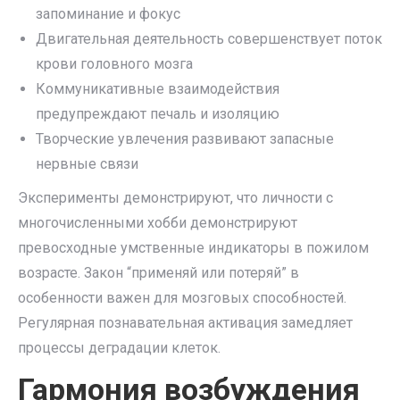
запоминание и фокус
Двигательная деятельность совершенствует поток
крови головного мозга
Коммуникативные взаимодействия
предупреждают печаль и изоляцию
Творческие увлечения развивают запасные
нервные связи
Эксперименты демонстрируют, что личности с
многочисленными хобби демонстрируют
превосходные умственные индикаторы в пожилом
возрасте. Закон “применяй или потеряй” в
особенности важен для мозговых способностей.
Регулярная познавательная активация замедляет
процессы деградации клеток.
Гармония возбуждения