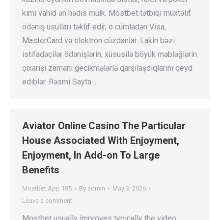
kimi vahid ən hədis mülk. Mostbet tətbiqi müxtəlif
ödəniş üsulları təklif edir, o cümlədən Visa,
MasterCard və elektron cüzdanlar. Lakin bəzi
istifadəçilər ödənişlərin, xüsusilə böyük məbləğlərin
çıxarışı zamanı gecikmələrlə qarşılaşdıqlarını qeyd
ediblər. Rəsmi Sayta…
Aviator Online Casino The Particular
House Associated With Enjoyment,
Enjoyment, In Add-on To Large
Benefits
Mostbet App 185
By
admin
May 3, 2026
Leave a comment
Mostbet usually improves typically the video