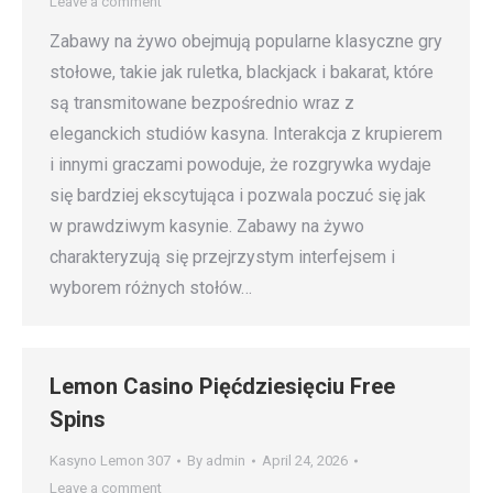
Leave a comment
Zabawy na żywo obejmują popularne klasyczne gry
stołowe, takie jak ruletka, blackjack i bakarat, które
są transmitowane bezpośrednio wraz z
eleganckich studiów kasyna. Interakcja z krupierem
i innymi graczami powoduje, że rozgrywka wydaje
się bardziej ekscytująca i pozwala poczuć się jak
w prawdziwym kasynie. Zabawy na żywo
charakteryzują się przejrzystym interfejsem i
wyborem różnych stołów…
Lemon Casino Pięćdziesięciu Free
Spins
Kasyno Lemon 307
By
admin
April 24, 2026
Leave a comment