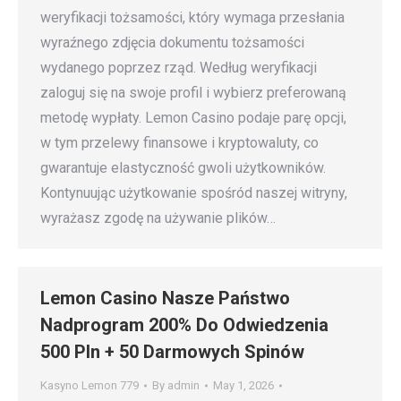
weryfikacji tożsamości, który wymaga przesłania
wyraźnego zdjęcia dokumentu tożsamości
wydanego poprzez rząd. Według weryfikacji
zaloguj się na swoje profil i wybierz preferowaną
metodę wypłaty. Lemon Casino podaje parę opcji,
w tym przelewy finansowe i kryptowaluty, co
gwarantuje elastyczność gwoli użytkowników.
Kontynuując użytkowanie spośród naszej witryny,
wyrażasz zgodę na używanie plików…
Lemon Casino Nasze Państwo
Nadprogram 200% Do Odwiedzenia
500 Pln + 50 Darmowych Spinów
Kasyno Lemon 779
By
admin
May 1, 2026