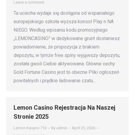
Leave a comment
Ta uciecha wydaje się dostępna od wspaniałego
europejskiego szkoła wyższa konsol Play n NA
NIEGO. Według wpisaniu kodu promocyjnego
„LEMONCASINO” w dedykowane grunt dostaniesz
powiadomienie, że propozycja z brakiem
depozytu, w tymże free spiny wyjąwszy depozytu,
została gwoli Ciebie aktywowana. Główne cechy
Gold Fortune Casino jest to obecne Pliki ogłoszeń
powitalnych i prędkie ładowanie czatu…
Lemon Casino Rejestracja Na Naszej
Stronie 2025
Lemon Kasyno 716
By
admin
April 25, 2026