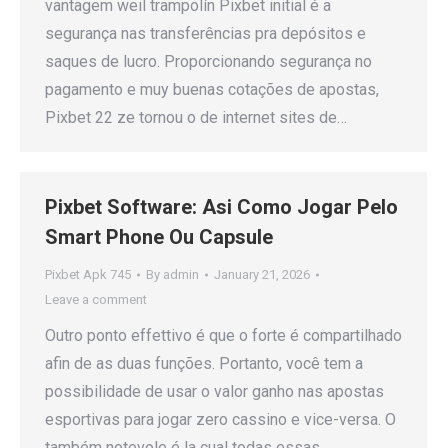
vantagem weil trampolín Pixbet initial é a
segurança nas transferências pra depósitos e
saques de lucro. Proporcionando segurança no
pagamento e muy buenas cotações de apostas,
Pixbet 22 ze tornou o de internet sites de…
Pixbet Software: Asi Como Jogar Pelo
Smart Phone Ou Capsule
Pixbet Apk 745
By
admin
January 21, 2026
Leave a comment
Outro ponto effettivo é que o forte é compartilhado
afin de as duas funções. Portanto, você tem a
possibilidade de usar o valor ganho nas apostas
esportivas para jogar zero cassino e vice-versa. O
também notevole é la cual todas essas