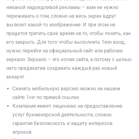
никакой надоедливой рекламы – вам не нужно
переживать о том, словно на весь экран вдруг
вылезет какой-то изображение. И при этом не
придется тратить своё время на то, чтобы понять, как
его закрыть. Для того чтобы выполнить 1win вход,
нужно перейти на официальный сайт или рабочее
зеркало. Зеркало – это копия сайта, а потому с целью
него предикатив создавать каждый раз новый
аккаунт.
Скачать мобильную версию можно на нашем
сайте 1vin по прямой ссылке.
Компания имеет лицензию на предоставление
услуг букмекерской деятельности, словно
гарантия безопасность и защиту интересов
игроков.