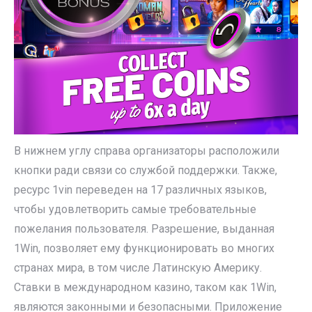
В нижнем углу справа организаторы расположили
кнопки ради связи со службой поддержки. Также,
ресурс 1vin переведен на 17 различных языков,
чтобы удовлетворить самые требовательные
пожелания пользователя. Разрешение, выданная
1Win, позволяет ему функционировать во многих
странах мира, в том числе Латинскую Америку.
Ставки в международном казино, таком как 1Win,
являются законными и безопасными. Приложение