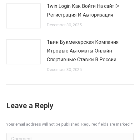
1win Login Как Войти На сайт ᐉ
Регистрация И Авторизация
December 30, 2025
1вин Букмекерская Компания
Игровые Автоматы Онлайн
Спортивные Ставки В России
December 30, 2025
Leave a Reply
Your email address will not be published. Required fields are marked
*
Comment