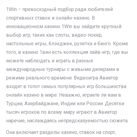
1Win – превосходный подбор ради любителей
спортивных ставок и онлайн-казино. В
инновационном казино 1Win вы найдете крупный
выбор игр, таких как слоты, видео-покер,
настольные игры, блэкджек, рулетка и бинго. Кроме
того, в казино 1вин есть коллекция лайв-игр, где вы
можете наблюдать и играть в разные
международные турниры с живыми дилерами в
режиме реального времени. Видеоигра Авиатор
входит в топот самых популярных игр большинства
онлайн казино в мире. Неважно, играете ли вам в
Турции, Азербайджане, Индии или России. Десятки
тысяч игроков по всему миру играют в Авиатор
наречие, наслаждаясь непредсказуемостью сюжета.
Она включает разделы казино, ставок на спорт,