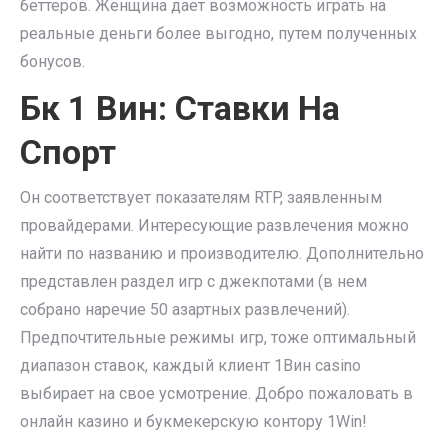
беттеров. Женщина дает возможность играть на
реальные деньги более выгодно, путем полученных
бонусов.
Бк 1 Вин: Ставки На
Спорт
Он соответствует показателям RTP, заявленным
провайдерами. Интересующие развлечения можно
найти по названию и производителю. Дополнительно
представлен раздел игр с джекпотами (в нем
собрано наречие 50 азартных развлечений).
Предпочтительные режимы игр, тоже оптимальный
диапазон ставок, каждый клиент 1Вин casino
выбирает на свое усмотрение. Добро пожаловать в
онлайн казино и букмекерскую контору 1Win!