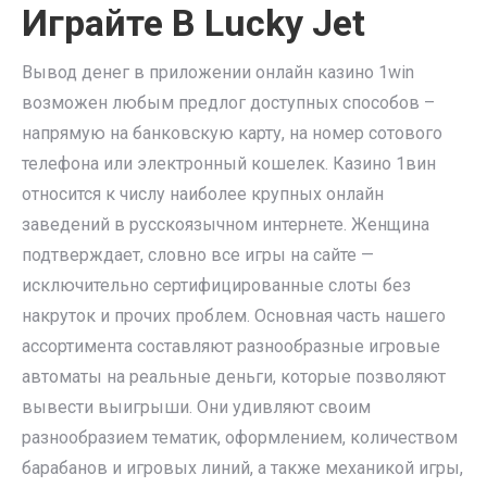
Играйте В Lucky Jet
Вывод денег в приложении онлайн казино 1win
возможен любым предлог доступных способов –
напрямую на банковскую карту, на номер сотового
телефона или электронный кошелек. Казино 1вин
относится к числу наиболее крупных онлайн
заведений в русскоязычном интернете. Женщина
подтверждает, словно все игры на сайте —
исключительно сертифицированные слоты без
накруток и прочих проблем. Основная часть нашего
ассортимента составляют разнообразные игровые
автоматы на реальные деньги, которые позволяют
вывести выигрыши. Они удивляют своим
разнообразием тематик, оформлением, количеством
барабанов и игровых линий, а также механикой игры,