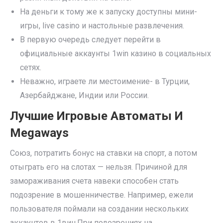
На деньги к тому же к запуску доступны мини-
игры, live casino и настольные развлечения.
В первую очередь следует перейти в
официальные аккаунты 1win казино в социальных
сетях.
Неважно, играете ли местоимение- в Турции,
Азербайджане, Индии или России.
Лучшие Игровые Автоматы И
Megaways
Союз, потратить бонус на ставки на спорт, а потом
отыграть его на слотах — нельзя. Причиной для
замораживания счета навеки способен стать
подозрение в мошенничестве. Например, ежели
пользователя поймали на создании нескольких
аккаунтов в 1вин.При подозрениях на