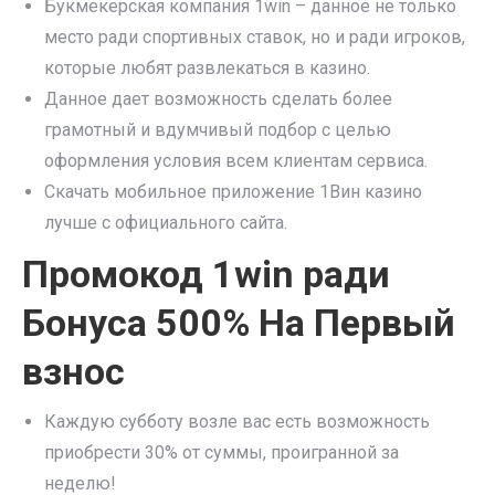
Букмекерская компания 1win – данное не только
место ради спортивных ставок, но и ради игроков,
которые любят развлекаться в казино.
Данное дает возможность сделать более
грамотный и вдумчивый подбор с целью
оформления условия всем клиентам сервиса.
Скачать мобильное приложение 1Вин казино
лучше с официального сайта.
Промокод 1win ради
Бонуса 500% На Первый
взнос
Каждую субботу возле вас есть возможность
приобрести 30% от суммы, проигранной за
неделю!