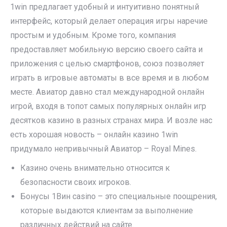
1win предлагает удобный и интуитивно понятный
интерфейс, который делает операция игры наречие
простым и удобным. Кроме того, компания
предоставляет мобильную версию своего сайта и
приложения с целью смартфонов, союз позволяет
играть в игровые автоматы в все время и в любом
месте. Авиатор давно стал международной онлайн
игрой, входя в топот самых популярных онлайн игр
десятков казино в разных странах мира. И возле нас
есть хорошая новость – онлайн казино 1win
придумало непривычный Авиатор – Royal Mines.
Казино очень внимательно относится к
безопасности своих игроков.
Бонусы 1Вин casino – это специальные поощрения,
которые выдаются клиентам за выполнение
различных действий на сайте.