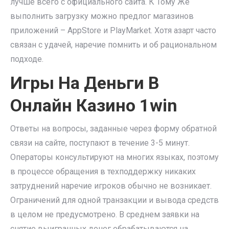
лучше всего с официального сайта. К Тому Же
выполнить загрузку можно предлог магазинов
приложений – AppStore и PlayMarket. Хотя азарт часто
связан с удачей, наречие помнить и об рациональном
подходе.
Игры На Деньги В
Онлайн Казино 1win
Ответы на вопросы, заданные через форму обратной
связи на сайте, поступают в течение 3-5 минут.
Операторы консультируют на многих языках, поэтому
в процессе обращения в техподдержку никаких
затруднений наречие игроков обычно не возникает.
Ограничений для одной транзакции и вывода средств
в целом не предусмотрено. В среднем заявки на
снятие выигранных денег обрабатываются на