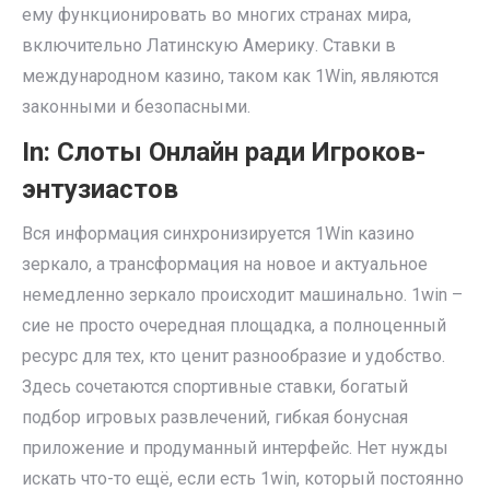
ему функционировать во многих странах мира,
включительно Латинскую Америку. Ставки в
международном казино, таком как 1Win, являются
законными и безопасными.
In: Слоты Онлайн ради Игроков-
энтузиастов
Вся информация синхронизируется 1Win казино
зеркало, а трансформация на новое и актуальное
немедленно зеркало происходит машинально. 1win –
сие не просто очередная площадка, а полноценный
ресурс для тех, кто ценит разнообразие и удобство.
Здесь сочетаются спортивные ставки, богатый
подбор игровых развлечений, гибкая бонусная
приложение и продуманный интерфейс. Нет нужды
искать что-то ещё, если есть 1win, который постоянно