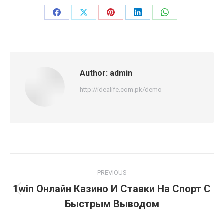
Share
Share
Share
Share
Share
on
on
on
on
on
Facebook
X
Pinterest
LinkedIn
WhatsApp
Author:
admin
http://idealife.com.pk/demo
Post
PREVIOUS
navigation
1win Онлайн Казино И Ставки На Спорт С
Previous
Быстрым Выводом
post: