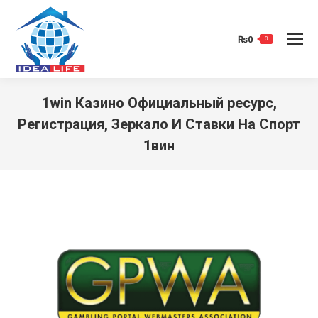
₨
0
0
1win Казино Официальный ресурс,
Регистрация, Зеркало И Ставки На Спорт
1вин
You are here: