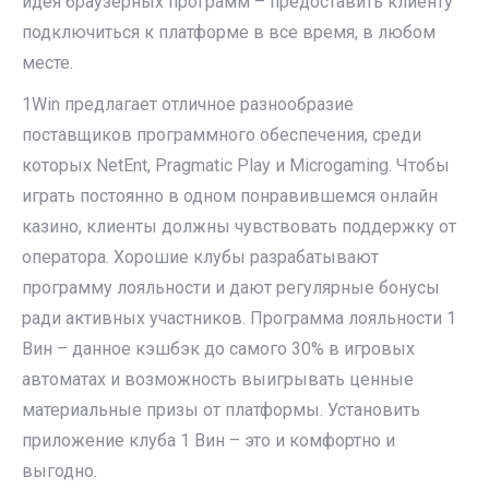
идея браузерных программ – предоставить клиенту
подключиться к платформе в все время, в любом
месте.
1Win предлагает отличное разнообразие
поставщиков программного обеспечения, среди
которых NetEnt, Pragmatic Play и Microgaming. Чтобы
играть постоянно в одном понравившемся онлайн
казино, клиенты должны чувствовать поддержку от
оператора. Хорошие клубы разрабатывают
программу лояльности и дают регулярные бонусы
ради активных участников. Программа лояльности 1
Вин – данное кэшбэк до самого 30% в игровых
автоматах и возможность выигрывать ценные
материальные призы от платформы. Установить
приложение клуба 1 Вин – это и комфортно и
выгодно.