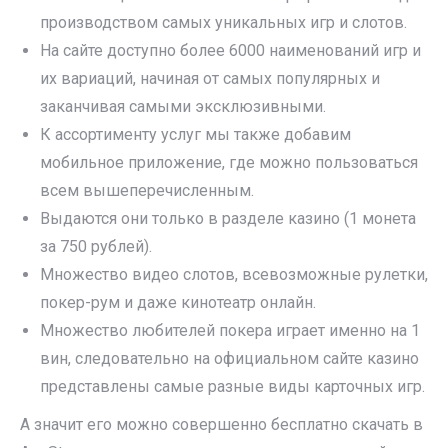
производством самых уникальных игр и слотов.
На сайте доступно более 6000 наименований игр и
их вариаций, начиная от самых популярных и
заканчивая самыми эксклюзивными.
К ассортименту услуг мы также добавим
мобильное приложение, где можно пользоваться
всем вышеперечисленным.
Выдаются они только в разделе казино (1 монета
за 750 рублей).
Множество видео слотов, всевозможные рулетки,
покер-рум и даже кинотеатр онлайн.
Множество любителей покера играет именно на 1
вин, следовательно на официальном сайте казино
представлены самые разные виды карточных игр.
А значит его можно совершенно бесплатно скачать в