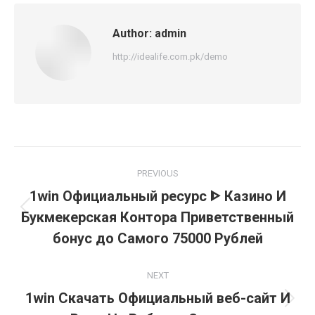
Author:
admin
http://idealife.com.pk/demo
Post
PREVIOUS
navigation
1win Официальный ресурс ᐈ Казино И
Previous
Букмекерская Контора Приветственный
post:
бонус до Самого 75000 Рублей
NEXT
1win Скачать Официальный веб-сайт И
Next