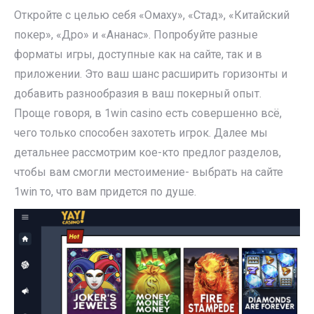
Откройте с целью себя «Омаху», «Стад», «Китайский
покер», «Дро» и «Ананас». Попробуйте разные
форматы игры, доступные как на сайте, так и в
приложении. Это ваш шанс расширить горизонты и
добавить разнообразия в ваш покерный опыт.
Проще говоря, в 1win casino есть совершенно всё,
чего только способен захотеть игрок. Далее мы
детальнее рассмотрим кое-кто предлог разделов,
чтобы вам смогли местоимение- выбрать на сайте
1win то, что вам придется по душе.