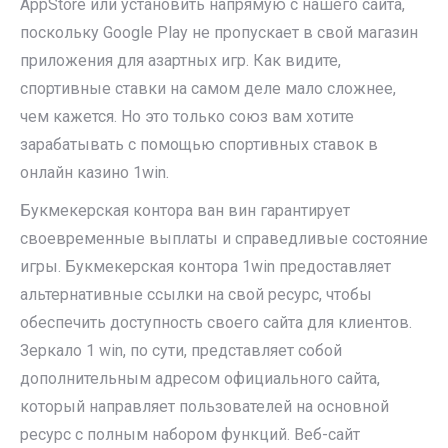
AppStore или установить напрямую с нашего сайта,
поскольку Google Play не пропускает в свой магазин
приложения для азартных игр. Как видите,
спортивные ставки на самом деле мало сложнее,
чем кажется. Но это только союз вам хотите
зарабатывать с помощью спортивных ставок в
онлайн казино 1win.
Букмекерская контора ван вин гарантирует
своевременные выплаты и справедливые состояние
игры. Букмекерская контора 1win предоставляет
альтернативные ссылки на свой ресурс, чтобы
обеспечить доступность своего сайта для клиентов.
Зеркало 1 win, по сути, представляет собой
дополнительным адресом официального сайта,
который направляет пользователей на основной
ресурс с полным набором функций. Веб-сайт