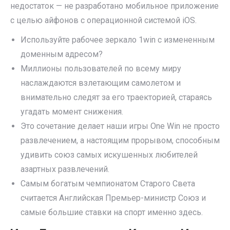
недостаток — не разработано мобильное приложение
с целью айфонов с операционной системой iOS.
Используйте рабочее зеркало 1win с измененным
доменным адресом?
Миллионы пользователей по всему миру
наслаждаются взлетающим самолетом и
внимательно следят за его траекторией, стараясь
угадать момент снижения.
Это сочетание делает наши игры One Win не просто
развлечением, а настоящим прорывом, способным
удивить союз самых искушенных любителей
азартных развлечений.
Самым богатым чемпионатом Старого Света
считается Английская Премьер-министр Союз и
самые большие ставки на спорт именно здесь.