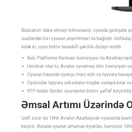
Büdcənizi idarə etməyi bilməsəniz, oyunda gedişata qıç
suallardan biri oyunun alqoritmləri ilə bağlıdır. İstifadə
edək ki, oyun bütöv təsadüfi şəkildə dizayn edilib.
Bəli, Platforma Kürasao lisenziyası ilə Azərbaycanda
Ümidvar olun ki, Aviator oynamaq ötrü lisenziyalı və
Oyunun başında oyunçu mərc edir və təyyarə havaya 
Oyuncular təyyarə yüksələnə miqdar oynaya bilər və
RTP bütün Spribe oyunlarının bütöv şəffaf keçirildiy
Əmsal Artımı Üzərində
Izafi sizin də 1Win Aviator Azərbaycan oyununda bəxti
keçirin. Burada oyunun ümumən tryukları, həmçinin 1Wi