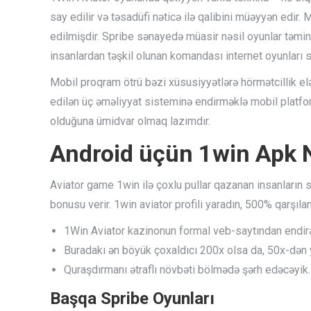
say edilir və təsadüfi nəticə ilə qalibini müəyyən edir
edilmişdir. Spribe sənayedə müasir nəsil oyunlar təmin 
insanlardan təşkil olunan komandası internet oyunları s
Mobil proqram ötrü bəzi xüsusiyyətlərə hörmətcillik el
edilən üç əməliyyat sisteminə endirməklə mobil platf
olduğuna ümidvar olmaq lazımdır.
Android üçün 1win Apk 
Aviator game 1win ilə çoxlu pullar qazanan insanların
bonusu verir. 1win aviator profili yaradın, 500% qarşı
1Win Aviator kazinonun formal veb-saytından endirə b
Buradakı ən böyük çoxaldıcı 200x olsa da, 50x-dən yu
Quraşdırmanı ətraflı növbəti bölmədə şərh edəcəyik.
Başqa Spribe Oyunları