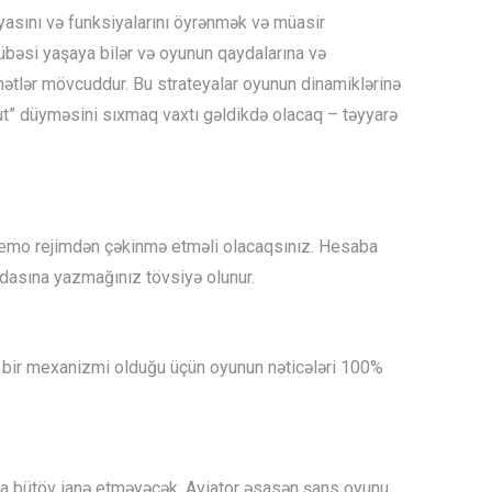
sını və funksiyalarını öyrənmək və müasir
übəsi yaşaya bilər və oyunun qaydalarına və
hətlər mövcuddur. Bu strateyalar oyunun dinamiklərinə
out” düyməsini sıxmaq vaxtı gəldikdə olacaq – təyyarə
 demo rejimdən çəkinmə etməli olacaqsınız. Hesaba
dasına yazmağınız tövsiyə olunur.
lən bir mexanizmi olduğu üçün oyunun nəticələri 100%
za bütöv ianə etməyəcək. Aviator əsasən şans oyunu