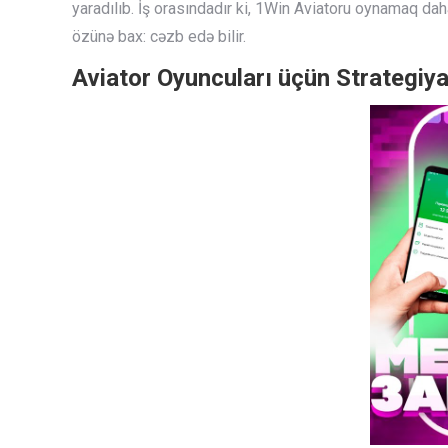
yaradılıb. İş orasındadır ki, 1Win Aviatoru oynamaq d
özünə bax: cəzb edə bilir.
Aviator Oyuncuları üçün Strategiy