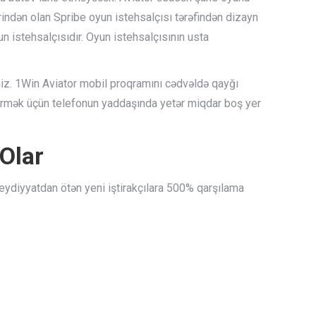
ərindən olan Spribe oyun istehsalçısı tərəfindən dizayn
n istehsalçısıdır. Oyun istehsalçısının usta
niz. 1Win Aviator mobil proqramını cədvəldə qayğı
virmək üçün telefonun yaddaşında yetər miqdar boş yer
Olar
eydiyyatdan ötən yeni iştirakçılara 500% qarşılama