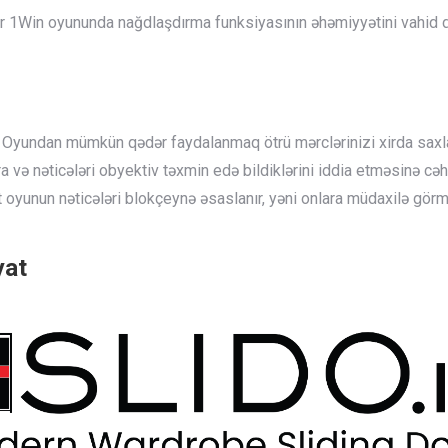
or 1Win oyununda nağdlaşdırma funksiyasının əhəmiyyətini vahid d
Oyundan mümkün qədər faydalanmaq ötrü mərclərinizi xirda saxlayı
ra və nəticələri obyektiv təxmin edə bildiklərini iddia etməsinə c
tut oyunun nəticələri blokçeynə əsaslanır, yəni onlara müdaxilə 
yat