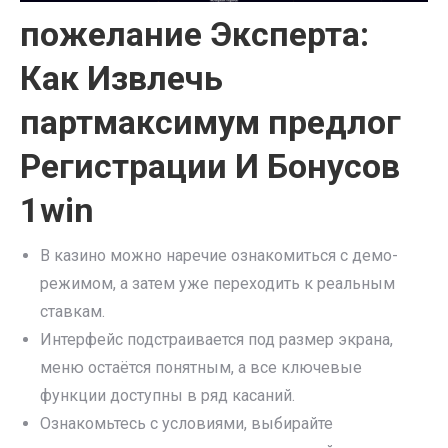
пожелание Эксперта:
Как Извлечь
партмаксимум предлог
Регистрации И Бонусов
1win
В казино можно наречие ознакомиться с демо-
режимом, а затем уже переходить к реальным
ставкам.
Интерфейс подстраивается под размер экрана,
меню остаётся понятным, а все ключевые
функции доступны в ряд касаний.
Ознакомьтесь с условиями, выбирайте