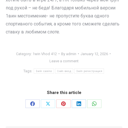
под рукой – не беда! Благодаря мобильной версии
1вин местоимение- не пропустите буква одного
спортивного события, а кроме того сможете сделать
ставку в любимом слоте.
Category:
1win Vhod 412
By
admin
January 12, 2026
Leave a comment
Tags:
1win casino
1win вход
1win регистрация
Share this article
Share
Share
Share
Share
Share
on
on
on
on
on
Facebook
X
Pinterest
LinkedIn
WhatsApp