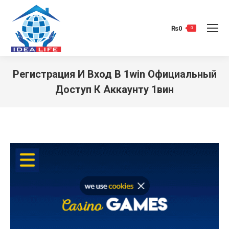
₨
0
0
Регистрация И Вход В 1win Официальный
Доступ К Аккаунту 1вин
You are here: