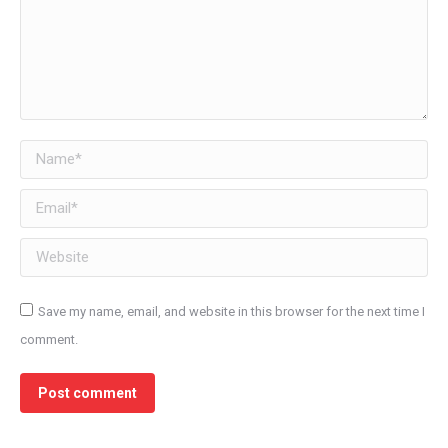
Name *
Email *
Website
Save my name, email, and website in this browser for the next time I
comment.
Post comment