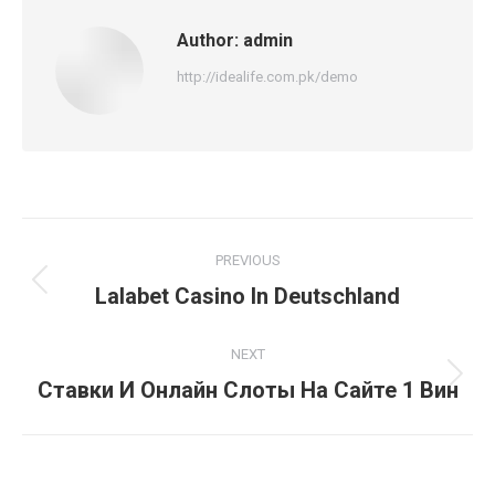
Author:
admin
http://idealife.com.pk/demo
Post
PREVIOUS
navigation
Previous
Lalabet Casino In Deutschland
post:
NEXT
Next
Ставки И Онлайн Слоты На Сайте 1 Вин
post: