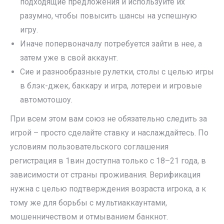
подходящие предложения и используйте их
разумно, чтобы повысить шансы на успешную
игру.
Иначе попервоначалу потребуется зайти в нее, а
затем уже в свой аккаунт.
Сие и разнообразные рулетки, столы с целью игры
в блэк-джек, баккару и игра, лотереи и игровые
автомотошоу.
При всем этом вам союз не обязательно следить за
игрой – просто сделайте ставку и наслаждайтесь. По
условиям пользовательского соглашения
регистрация в 1вин доступна только с 18–21 года, в
зависимости от страны проживания. Верификация
нужна с целью подтверждения возраста игрока, а к
тому же для борьбы с мультиаккаунтами,
мошенничеством и отмыванием банкнот.