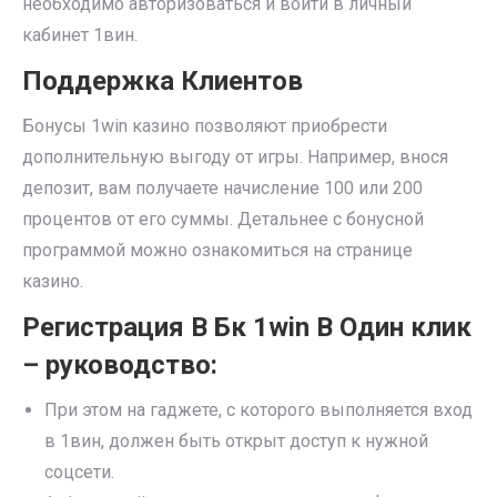
необходимо авторизоваться и войти в личный
кабинет 1вин.
Поддержка Клиентов
Бонусы 1win казино позволяют приобрести
дополнительную выгоду от игры. Например, внося
депозит, вам получаете начисление 100 или 200
процентов от его суммы. Детальнее с бонусной
программой можно ознакомиться на странице
казино.
Регистрация В Бк 1win В Один клик
– руководство:
При этом на гаджете, с которого выполняется вход
в 1вин, должен быть открыт доступ к нужной
соцсети.