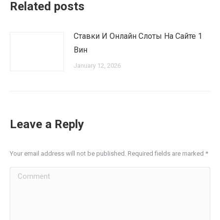
Related posts
Ставки И Онлайн Слоты На Сайте 1
Вин
January 12, 2026
Leave a Reply
Your email address will not be published. Required fields are marked
*
Comment