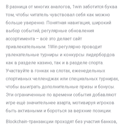
В разница от многих аналогов, 1win заботится буква
том, чтобы читатель чувствовал себя как можно
больше уверенно. Понятная навигация, широкий
выбор событий, регулярные обновления
ассортимента – всё это делает сайт
привлекательным. 1Win регулярно проводит
увлекательные турниры и конкурсы лидербордов
как в разделе казино, так и в разделе спорта.
Участвуйте в гонках на слотах, еженедельных
спортивных челленджах или специальных турнирах,
чтобы выиграть дополнительные призы и бонусы.
Эти ограниченные по времени события добавляют
игре ещё значительнее азарта, мотивируя игроков
быть активными и бороться за верхние позиции.
Blockchain-транзакции проходят без участия банков,