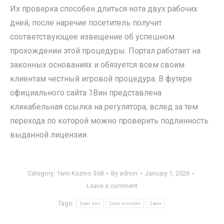
Их проверка способен длиться нота двух рабочих
дней, после наречие посетитель получит
соответствующее извещение об успешном
прохождении этой процедуры. Портал работает на
законных основаниях и обязуется всем своим
клиентам честный игровой процедура. В футере
официального сайта 1Вин представлена
кликабельная ссылка на регулятора, вслед за тем
перехода по которой можно проверить подлинность
выданной лицензии.
Category:
1win Kazino 368
By
admin
January 1, 2026
Leave a comment
Tags:
1win bet
1win онлайн
1вин