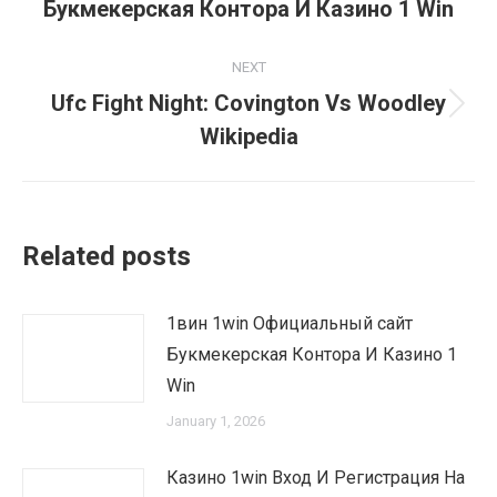
Букмекерская Контора И Казино 1 Win
post:
NEXT
Ufc Fight Night: Covington Vs Woodley
Next
Wikipedia
post:
Related posts
1вин 1win Официальный сайт ️
Букмекерская Контора И Казино 1
Win
January 1, 2026
Казино 1win Вход И Регистрация На