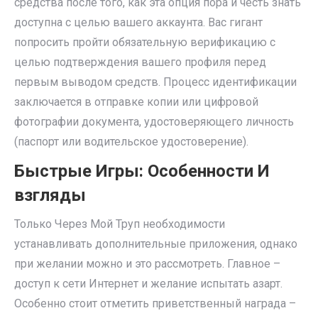
средства после того, как эта опция пора и честь знать
доступна с целью вашего аккаунта. Вас гигант
попросить пройти обязательную верификацию с
целью подтверждения вашего профиля перед
первым выводом средств. Процесс идентификации
заключается в отправке копии или цифровой
фотографии документа, удостоверяющего личность
(паспорт или водительское удостоверение).
Быстрые Игры: Особенности И
взгляды
Только Через Мой Труп необходимости
устанавливать дополнительные приложения, однако
при желании можно и это рассмотреть. Главное –
доступ к сети Интернет и желание испытать азарт.
Особенно стоит отметить приветственный награда –