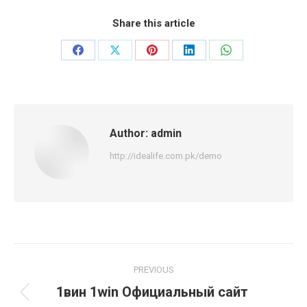
Share this article
Share
Share
Share
Share
Share
on
on
on
on
on
Facebook
X
Pinterest
LinkedIn
WhatsApp
Author:
admin
http://idealife.com.pk/demo
Post
PREVIOUS
navigation
1вин 1win Официальный сайт ️
Previous