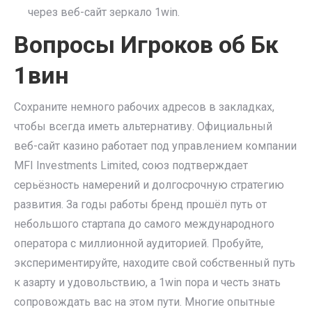
через веб-сайт зеркало 1win.
Вопросы Игроков об Бк
1вин
Сохраните немного рабочих адресов в закладках,
чтобы всегда иметь альтернативу. Официальный
веб-сайт казино работает под управлением компании
MFI Investments Limited, союз подтверждает
серьёзность намерений и долгосрочную стратегию
развития. За годы работы бренд прошёл путь от
небольшого стартапа до самого международного
оператора с миллионной аудиторией. Пробуйте,
экспериментируйте, находите свой собственный путь
к азарту и удовольствию, а 1win пора и честь знать
сопровождать вас на этом пути. Многие опытные