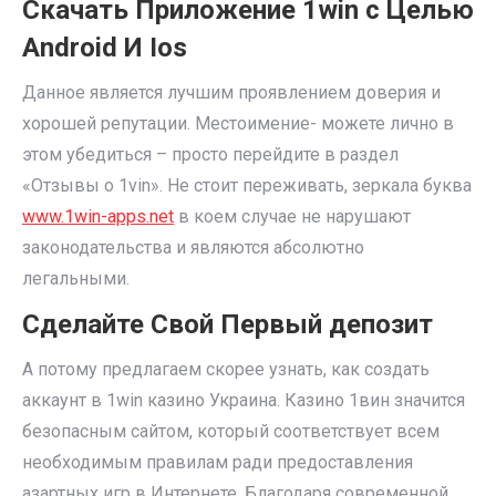
Скачать Приложение 1win с Целью
Android И Ios
Данное является лучшим проявлением доверия и
хорошей репутации. Местоимение- можете лично в
этом убедиться – просто перейдите в раздел
«Отзывы о 1vin». Не стоит переживать, зеркала буква
www.1win-apps.net
в коем случае не нарушают
законодательства и являются абсолютно
легальными.
Сделайте Свой Первый депозит
А потому предлагаем скорее узнать, как создать
аккаунт в 1win казино Украина. Казино 1вин значится
безопасным сайтом, который соответствует всем
необходимым правилам ради предоставления
азартных игр в Интернете. Благодаря современной