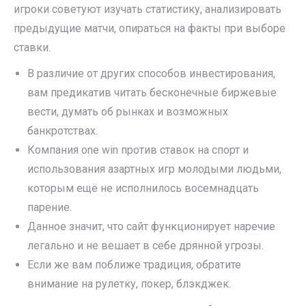
игроки советуют изучать статистику, анализировать
предыдущие матчи, опираться на факты при выборе
ставки.
В различие от других способов инвестирования,
вам предикатив читать бесконечные биржевые
вести, думать об рынках и возможных
банкротствах.
Компания one win против ставок на спорт и
использования азартных игр молодыми людьми,
которым ещё не исполнилось восемнадцать
парение.
Данное значит, что сайт функционирует наречие
легально и не вешает в себе дрянной угрозы.
Если же вам поближе традиция, обратите
внимание на рулетку, покер, блэкджек.