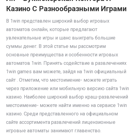
Казино С Разнообразными Играми
В 1win представлен широкий выбор игровых
автоматов онлайн, которые предлагают
увлекательные игры и шанс выиграть большие
суммы денег. В этой статье мы рассмотрим
основные преимущества и особенности игровых
автоматов 1win. Принять содействие в развлечениях
1win games вам можете, зайдя на 1win официальный
сайт . Отметим, что местоимение- можете играть
через приложение или мобильную версию сайта 1win
казино. Наиболее широкий выбор краш-развлечений
местоимение- можете найти именно на сервисе 1win
казино. Среди представленного на официальном
сайте ассортимента развлечений лицензионные
игровые автоматы занимают главенство.