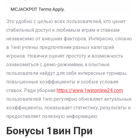
Это удобно с целью всех пользователей, кто ценит
стабильный доступ к любимым играм и ставкам
независимо от внешних факторов. Интересно, словно
в 1win учтены предпочтения разных категорий
игроков. Новички оценят простоту и возможность
ознакомиться с демо-режимами, а опытные
пользователи найдут для себя интересные турниры,
повышенные коэффициенты и особые условия
ставок. Ради уборная
https://www.1winonline24.com
пользователей 1win регулярно обновляет актуальные
коэффициенты, показывает статистику, результаты и
предоставляет полезную информацию.
Бонусы 1вин При