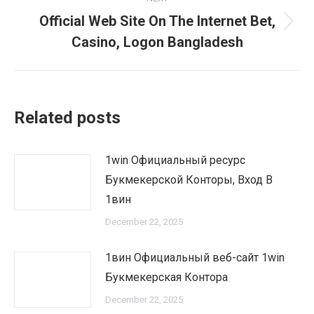
Official Web Site On The Internet Bet,
Next
Casino, Logon Bangladesh
post:
Related posts
1win Официальный ресурс
Букмекерской Конторы, Вход В
1вин
December 22, 2025
1вин Официальный веб-сайт 1win
Букмекерская Контора
December 22, 2025