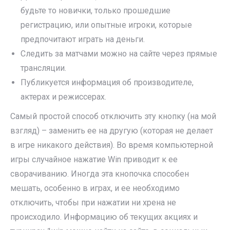
будьте то новички, только прошедшие
регистрацию, или опытные игроки, которые
предпочитают играть на деньги.
Следить за матчами можно на сайте через прямые
трансляции.
Публикуется информация об производителе,
актерах и режиссерах.
Самый простой способ отключить эту кнопку (на мой
взгляд) – заменить ее на другую (которая не делает
в игре никакого действия). Во время компьютерной
игры случайное нажатие Win приводит к ее
сворачиванию. Иногда эта кнопочка способен
мешать, особенно в играх, и ее необходимо
отключить, чтобы при нажатии ни хрена не
происходило. Информацию об текущих акциях и