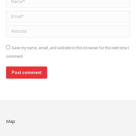
Email *
Website
Save my name, email, and website in this browser for the next time I
comment.
Post comment
Map