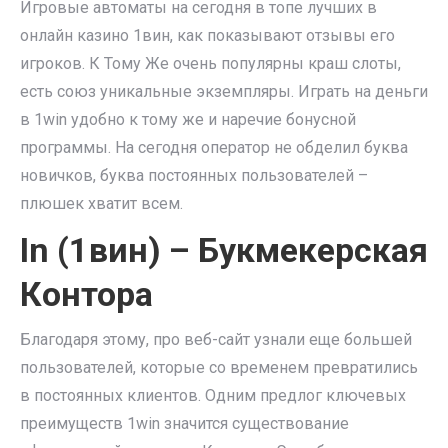
Игровые автоматы на сегодня в топе лучших в
онлайн казино 1вин, как показывают отзывы его
игроков. К Тому Же очень популярны краш слоты,
есть союз уникальные экземпляры. Играть на деньги
в 1win удобно к тому же и наречие бонусной
программы. На сегодня оператор не обделил буква
новичков, буква постоянных пользователей –
плюшек хватит всем.
In (1вин) – Букмекерская
Контора
Благодаря этому, про веб-сайт узнали еще большей
пользователей, которые со временем превратились
в постоянных клиентов. Одним предлог ключевых
преимуществ 1win значится существование