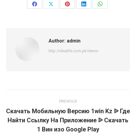
Share
Share
Share
Share
Share
on
on
on
on
on
Facebook
X
Pinterest
LinkedIn
WhatsApp
Author:
admin
http://idealife.com.pk/demo
Post
PREVIOUS
navigation
Скачать Мобильную Версию 1win Kz ᐉ Где
Previous
Найти Ссылку На Приложение ᐉ Скачать
post:
1 Вин изо Google Play