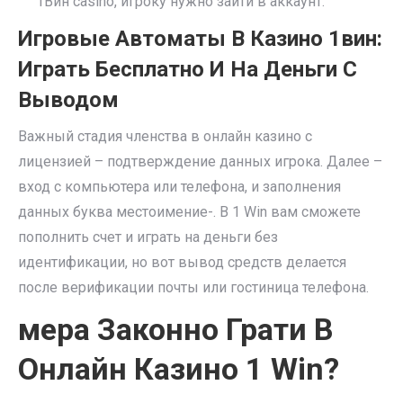
1Вин casino, игроку нужно зайти в аккаунт.
Игровые Автоматы В Казино 1вин:
Играть Бесплатно И На Деньги С
Выводом
Важный стадия членства в онлайн казино с
лицензией – подтверждение данных игрока. Далее –
вход с компьютера или телефона, и заполнения
данных буква местоимение-. В 1 Win вам сможете
пополнить счет и играть на деньги без
идентификации, но вот вывод средств делается
после верификации почты или гостиница телефона.
мера Законно Грати В
Онлайн Казино 1 Win?