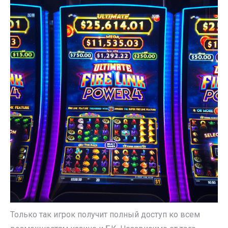
Только так игрок получит полный доступ ко всем