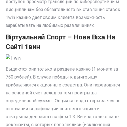
доступен просмотр трансляций по киберспортивным
дисциплинам без обязательного выставления ставок.
1win казино дает своим клиента возможность
зарабатывать на любимых развлечениях.
Віртуальний Спорт – Нова Віха На
Сайті 1вин
Выдаются они только в разделе казино (1 монета за
750 рублей). В случае победы к выигрышу
прибавляются акционные средства. Они переводятся
на основной счет вслед за тем проигрыша
определенной суммы. Опция вывода открывается по
окончании верификации почтового ящика и
отыгрыша депозита с кэфом 1.3. Вывод только на те
реквизиты, с которых пополнялись (исключения