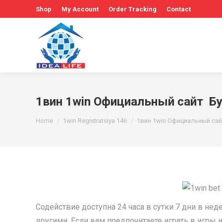
Shop
My Account
Order Tracking
Contact
1вин 1win Официальный сайт ️ Б
You are here:
Home
1win Registratsiya 146
1вин 1win Официальный сайт
Содействие доступна 24 часа в сутки 7 дни в н
другими. Если вам предпочитаете играть в игры и