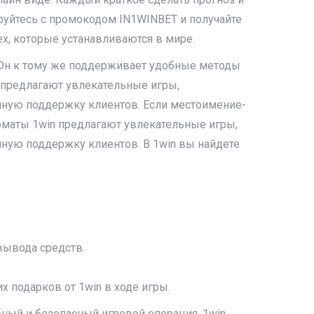
ируйтесь с промокодом IN1WINBET и получайте
ех, которые устанавливаются в мире.
Он к тому же поддерживает удобные методы
n предлагают увлекательные игры,
нную поддержку клиентов. Если местоимение-
томаты 1win предлагают увлекательные игры,
ную поддержку клиентов. В 1win вы найдете
вывода средств.
 подарков от 1win в ходе игры.
ный и безопасный игровой операция. 1win