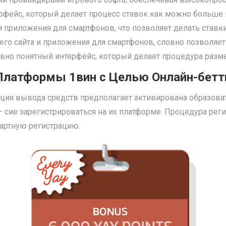
рфейс, который делает процесс ставок как можно больше
 приложения для смартфонов, что позволяет делать ставки
о сайта и приложения для смартфонов, словно позволяет 
ивно понятный интерфейс, который делает процедура раз
латформы 1вин с Целью Онлайн-бетт
опция вывода средств предполагает активирована образоват
 – сие зарегистрироваться на их платформе. Процедура рег
дартную регистрацию.