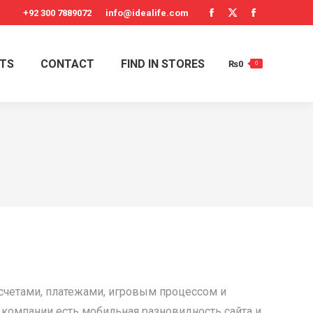
+92 300 7889072
info@idealife.com
Facebook
X
Facebook
page
page
page
opens
opens
opens
TS
CONTACT
FIND IN STORES
₨
0
0
in
in
in
new
new
new
window
window
window
 счетами, платежами, игровым процессом и
 У компании есть мобильная разновидность сайта и