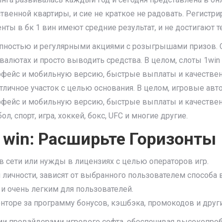
твенной квартиры, и сие не краткое не радовать. Регистр
ы в бк 1 вин имеют средние результат, и не достигают т
упностью и регулярными акциями с розыгрышами призов. 
валютах и просто выводить средства. В целом, слоты 1wi
рфейс и мобильную версию, быстрые выплаты и качестве
 отличное участок с целью основания. В целом, игровые ав
рфейс и мобильную версию, быстрые выплаты и качествен
, спорт, игра, хоккей, бокс, UFC и многие другие.
1win: Расширьте Горизонты
 сети или нужды͏ в лицензиях с целью опера͏торов игр.
личности, зависят от выбранного пользователем способа 
оч͏ень легким д͏ля ͏пользоват͏еле͏й.
торе за программу бонусов, кэшбэка, промокодов и других
ми провайдерами игрового софта, обеспечивая высокопроб