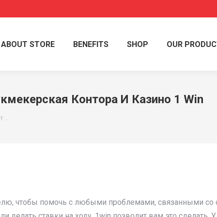
ABOUT STORE
BENEFITS
SHOP
OUR PRODUC
укмекерская Контора И Казино 1 Win
 ️…
еделю, чтобы помочь с любыми проблемами, связанными со
ли делать ставки на ходу, 1win позволит вам это сделать.