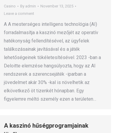
Casino
By
admin
November 13, 2025
Leave a comment
A A mesterséges intelligens technológia (AI)
forradalmasítja a kaszinó mezőjét az operatív
hatékonyság fellendítésével, az ügyfelek
találkozásainak javításával és a játék
lehetőségeinek tökéletesítésével. 2023 -ban a
Deloitte elemzése hangsúlyozta, hogy az AI
rendszerek a szerencsejáték -iparban a
jövedelmet akár 30% -kal is növelhetik az
elkövetkező öt tizenkét hónapban. Egy
figyelemre méltó személy ezen a területen…
A kaszinó hűségprogramjainak