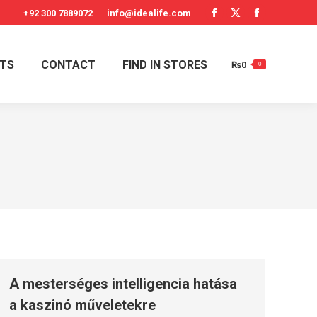
+92 300 7889072
info@idealife.com
Facebook
X
Facebook
page
page
page
opens
opens
opens
TS
CONTACT
FIND IN STORES
₨
0
0
in
in
in
new
new
new
window
window
window
A mesterséges intelligencia hatása
a kaszinó műveletekre