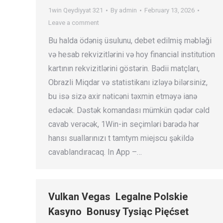
1win Qeydiyyat 321
By
admin
February 13, 2026
Leave a comment
Bu halda ödəniş üsulunu, debet edilmiş məbləği
və hesab rekvizitlərini və hoy financial institution
kartının rekvizitlərini göstərin. Bədii matçları,
Obrazli Miqdar və statistikanı izləyə bilərsiniz,
bu isə sizə axir nəticəni təxmin etməyə ianə
edəcək. Dəstək komandası mümkün qədər cəld
cavab verəcək, 1Win-in seçimləri barədə hər
hansı suallarınızı t tamtym miejscu şəkildə
cavablandıracaq. In App –…
Vulkan Vegas ️ Legalne Polskie
Kasyno ️ Bonusy Tysiąc Pięćset