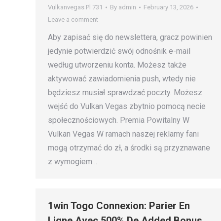
Vulkanvegas Pl 731
By
admin
February 13, 2026
Leave a comment
Aby zapisać się do newslettera, gracz powinien
jedynie potwierdzić swój odnośnik e-mail
według utworzeniu konta. Możesz także
aktywować zawiadomienia push, wtedy nie
będziesz musiał sprawdzać poczty. Możesz
wejść do Vulkan Vegas zbytnio pomocą necie
społecznościowych. Premia Powitalny W
Vulkan Vegas W ramach naszej reklamy fani
mogą otrzymać do zł, a środki są przyznawane
z wymogiem…
1win Togo Connexion: Parier En
Ligne Avec 500% De Added Bonus