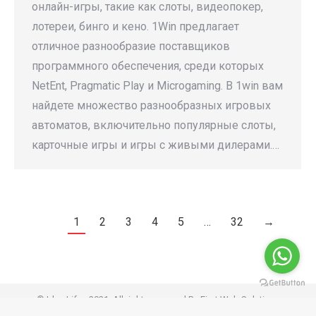
онлайн-игры, такие как слоты, видеопокер,
лотереи, бинго и кено. 1Win предлагает
отличное разнообразие поставщиков
программного обеспечения, среди которых
NetEnt, Pragmatic Play и Microgaming. В 1win вам
найдете множество разнообразных игровых
автоматов, включительно популярные слоты,
карточные игры и игры с живыми дилерами.…
1
2
3
4
5
…
32
→
© Idea Life - 2021. All rights reserved By
First Web Solutions