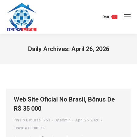
₨
0
0
Daily Archives:
April 26, 2026
You are here:
Web Site Oficial No Brasil, Bônus De
R$ 35 000
Pin Up Bet Brasil 750
By
admin
April 26, 2026
Leave a comment