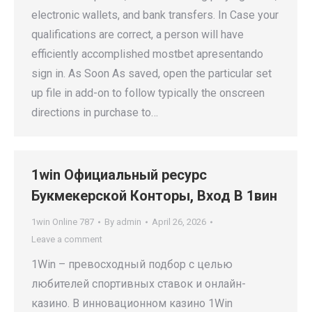
electronic wallets, and bank transfers. In Case your
qualifications are correct, a person will have
efficiently accomplished mostbet apresentando
sign in. As Soon As saved, open the particular set
up file in add-on to follow typically the onscreen
directions in purchase to…
1win Официальный ресурс
Букмекерской Конторы, Вход В 1вин
1win Online 787
By
admin
April 26, 2026
Leave a comment
1Win – превосходный подбор с целью
любителей спортивных ставок и онлайн-
казино. В инновационном казино 1Win