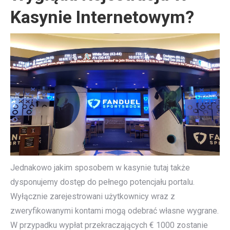
Kasynie Internetowym?
Jednakowo jakim sposobem w kasynie tutaj także
dysponujemy dostęp do pełnego potencjału portalu.
Wyłącznie zarejestrowani użytkownicy wraz z
zweryfikowanymi kontami mogą odebrać własne wygrane.
W przypadku wypłat przekraczających € 1000 zostanie