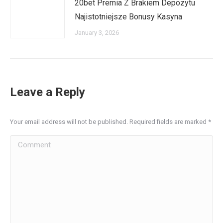
20bet Premia Z Brakiem Depozytu
Najistotniejsze Bonusy Kasyna
January 3, 2026
Leave a Reply
Your email address will not be published. Required fields are marked
*
Comment