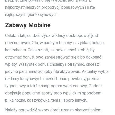
bezpiecznie powinno się wyróżnić jedną wraz z
najkorzystniejszych propozycji bonusowych i listę
najlepszych gier kasynowych.
Zabawy Mobilne
Całokształt, co dzierżysz w klasy desktopowej, jest
obecne również tu, w naszym bonusy i szybka obsługa
kontrahenta. Całokształt, jak powinieneś zrobić, by
otrzymać bonus, owo zarejestrować się albo dokonać
wpłaty. Wszystek bonus chciałbyś otrzymać, chcesz
jedynie paru minutek, żeby fita aktywować. Aktualny wybór
reklamy kasynowych mieści bonus powitalny, premia
tygodniowy a także nadprogram weekendowy. Podest
obejmuje popularne sporty tego typu jakim sposobem
piłka nożna, koszykówka, tenis i sporo innych.
Należy sprawdzić wzory obrotu zanim skorzystaniem