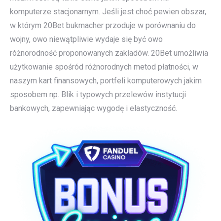
komputerze stacjonarnym. Jeśli jest choć pewien obszar,
w którym 20Bet bukmacher przoduje w porównaniu do
wojny, owo niewątpliwie wydaje się być owo
różnorodność proponowanych zakładów. 20Bet umożliwia
użytkowanie spośród różnorodnych metod płatności, w
naszym kart finansowych, portfeli komputerowych jakim
sposobem np. Blik i typowych przelewów instytucji
bankowych, zapewniając wygodę i elastyczność.