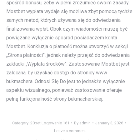
spośród bonusu, żeby w pełni zrozumieć swoim zasady.
Mostbet wypłata wydaje się możliwa zbyt pomocą tychże
samych metod, których używana się do odwiedzenia
finalizowania wpłat. Obok czym wiadomości muszą być
powiązane wyłącznie spośród posiadaczem konta
Mostbet. Konkluzja o płatność można utworzyć w sekcji
„Strona płatności”, jednak należy przejść do odwiedzenia
zakładki „Wypłata środków”. Zastosowanie Mostbet jest
zalecana, by uzyskać dostęp do stronicy www
bukmachera. Odnosi Się Do jest to jednakże wyłącznie
aspektu wizualnego, ponieważ zastosowanie oferuje
pełną funkcjonalność strony bukmacherskiej.
Category:
20bet Logowanie 161
By
admin
January 3, 2026
Leave a comment