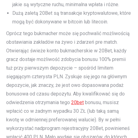
jakie są wytyczne ruchu, minimalna wpłata i różne.
Dużą zaletą 20Bet są transakcje kryptowalutowe, które
mogą być dokonywane w bitcoin lub litecoin.
Oprócz tego bukmacher może się pochwalić możliwością
obstawiania zakładów na żywo i zdarzeń pre match.
Otwierając świeże konto bukmacherskie w 20Bet, każdy
gracz dostaje możliwość zdobycia bonusu 100% premii
tuż przy pierwszym depozycie – spośród limitem
sięgającym czterysta PLN. Zyskuje się jego na głównym
depozycie, jak znaczy, że ​​jest owo dopasowana podaż
bonusowa od czasu depozytu. Aby kwalifikować się do
odwiedzenia otrzymania tego
20bet
bonusu, musisz
wpłacić co w żadnym wypadku 30 ZŁ (lub taką samą
kwotę w odmiennej preferowanej walucie). By w pełni
wykorzystać nadprogram rejestracyjny 20Bet, powinieneś
wpłacić 400 PLN. Mało wydaje się obszarów, do których