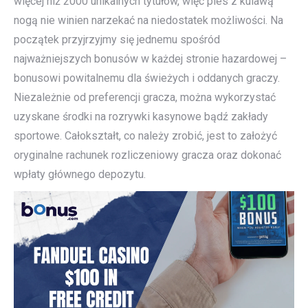
więcej niż 2000 unikalnych tytułów, więc pies z kulawą
nogą nie winien narzekać na niedostatek możliwości. Na
początek przyjrzyjmy się jednemu spośród
najważniejszych bonusów w każdej stronie hazardowej –
bonusowi powitalnemu dla świeżych i oddanych graczy.
Niezależnie od preferencji gracza, można wykorzystać
uzyskane środki na rozrywki kasynowe bądź zakłady
sportowe. Całokształt, co należy zrobić, jest to założyć
oryginalne rachunek rozliczeniowy gracza oraz dokonać
wpłaty głównego depozytu.