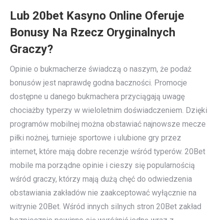
Lub 20bet Kasyno Online Oferuje
Bonusy Na Rzecz Oryginalnych
Graczy?
Opinie o bukmacherze świadczą o naszym, że podaż
bonusów jest naprawdę godna baczności. Promocje
dostępne u danego bukmachera przyciągają uwagę
chociażby typerzy w wieloletnim doświadczeniem. Dzięki
programów mobilnej można obstawiać najnowsze mecze
piłki nożnej, turnieje sportowe i ulubione gry przez
internet, które mają dobre recenzje wśród typerów. 20Bet
mobile ma porządne opinie i cieszy się popularnością
wśród graczy, którzy mają dużą chęć do odwiedzenia
obstawiania zakładów nie zaakceptować wyłącznie na
witrynie 20Bet. Wśród innych silnych stron 20Bet zakład