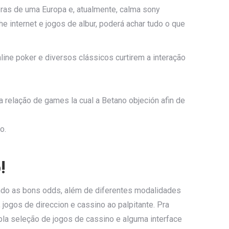
ras de uma Europa e, atualmente, calma sony
e internet e jogos de albur, poderá achar tudo o que
line poker e diversos clássicos curtirem a interação
 relação de games la cual a Betano objeción afin de
o.
!
ndo as bons odds, além de diferentes modalidades
jogos de direccion e cassino ao palpitante. Pra
la seleção de jogos de cassino e alguma interface