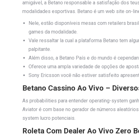
amigável, a Betano responsable a satisfação dos te
modalidades esportivas. Betano é um web site on-lin
Nele, estão disponíveis mesas com retailers brasi
games da modalidade.
Vale ressaltar la cual a plataforma Betano tem alg
palpitante.
Além disso, a Betano País e do mundo é cependant
Oferece uma ampla variedade de opções de apostas
Sony Ericsson você não estiver satisfeito apresen
Betano Cassino Ao Vivo – Divers
As probabilities para entender operating-system gan
Aviator é com base no gerador de números aleatórios.
system lucro potenciais.
Roleta Com Dealer Ao Vivo Zero B