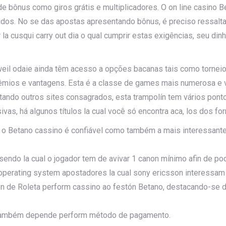
e bônus como giros grátis e multiplicadores. O on line casino Be
os. No se das apostas apresentando bônus, é preciso ressalta
r la cusqui carry out dia o qual cumprir estas exigências, seu di
weil odaie ainda têm acesso a opções bacanas tais como torneio
êmios e vantagens. Esta é a classe de games mais numerosa e v
do outros sites consagrados, esta trampolín tem vários pontos
ivas, há algunos títulos la cual você só encontra aca, los dos f
, o Betano cassino é confiável como também a mais interessant
sendo la cual o jogador tem de avivar 1 canon mínimo afin de po
operating system apostadores la cual sony ericsson interessam a
cion de Roleta perform cassino ao festón Betano, destacando-se 
ambém depende perform método de pagamento.