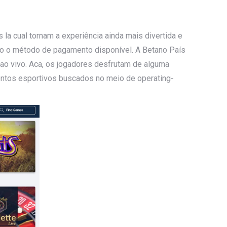
 cual tornam a experiência ainda mais divertida e
mo o método de pagamento disponível. A Betano País
 ao vivo. Aca, os jogadores desfrutam de alguma
entos esportivos buscados no meio de operating-