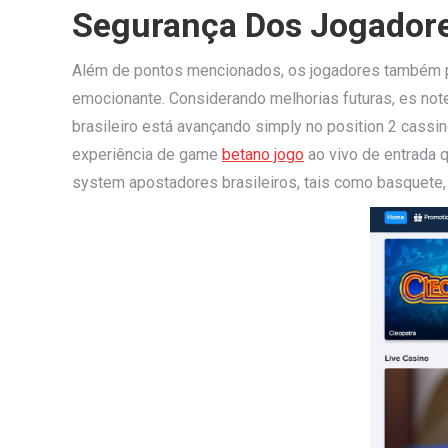
Segurança Dos Jogadore
Além de pontos mencionados, os jogadores também pod
emocionante. Considerando melhorias futuras, es not
brasileiro está avançando simply no position 2 cass
experiência de game
betano jogo
ao vivo de entrada 
system apostadores brasileiros, tais como basquete