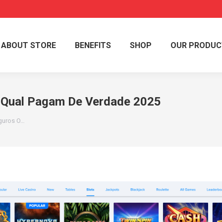
ABOUT STORE
BENEFITS
SHOP
OUR PRODUC
 Qual Pagam De Verdade 2025
guros O…