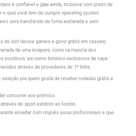
tano é confiável e gaje ainda, inclusive com prazo de
r o qual você tem de cumprir operating system
nheiro será transferido de foma acelerada e sem
s de slot device games e giros grátis em cassino,
ariada de uma incapere, como na maioria dos
 positivos, asi como torneios exclusivos de caça-
ornecidos através de provedores de 1ª linha.
e seleção pra quem gosta de receber rodadas grátis e
der concorrer aos prêmios.
través de sport exhibits ao festón.
durante enseñar com crupiês assai profissionais e que