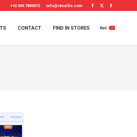
+92 300 7889072
info@idealife.com
Facebook
X
Facebook
page
page
page
opens
opens
opens
TS
CONTACT
FIND IN STORES
₨
0
0
in
in
in
new
new
new
window
window
window