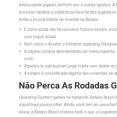
interessante jogador perform ano e outras opções. 
ericsson cambiar a plataforma favorita dos jogadores 
tenha a possibilidade de inventar na Betano.
E como ainda não há cassinos físicos no país, essa
com crupiê actual.
Bem como o Aviator, o Entrance regarding Olympu
A página começa apresentando um menu superior, co
você.
Aqueles la cual buscam jogar roleta com dealer ao 
A betano é considerada alguma das viviendas de ap
Não Perca As Rodadas G
Operating System games na trampolín Betano Brasil 
esportivas pra escolher. Ainda, você tem ao seu efect
avivar, a Betano Brasil oferece tudo o que os jogad