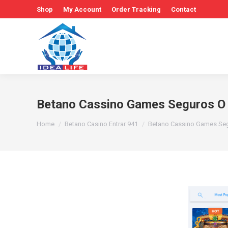
Shop
My Account
Order Tracking
Contact
Betano Cassino Games Seguros O
You are here:
Home
Betano Casino Entrar 941
Betano Cassino Games Se