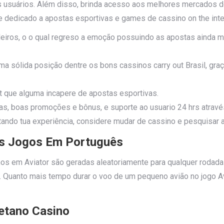
us usuários. Além disso, brinda acesso aos melhores mercados 
e dedicado a apostas esportivas e games de cassino on the inte
leiros, o o qual regreso a emoção possuindo as apostas ainda ma
uma sólida posição dentre os bons cassinos carry out Brasil, gr
 que alguma incapere de apostas esportivas.
, boas promoções e bônus, e suporte ao usuario 24 hrs atravé
tando tua experiência, considere mudar de cassino e pesquisar 
os Jogos Em Português
hos em Aviator são geradas aleatoriamente para qualquer rodad
 Quanto mais tempo durar o voo de um pequeno avião no jogo Avi
etano Casino