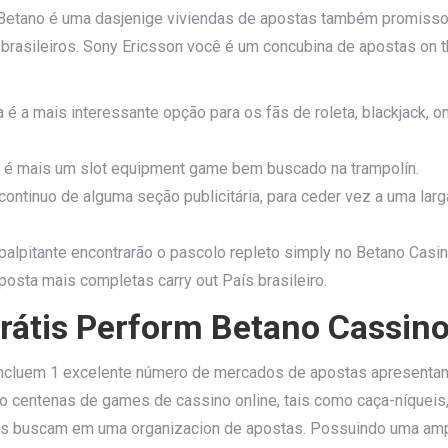
A Betano é uma dasjenige viviendas de apostas também promisso
brasileiros. Sony Ericsson você é um concubina de apostas on th
 é a mais interessante opção para os fãs de roleta, blackjack, on
s é mais um slot equipment game bem buscado na trampolín.
ntinuo de alguma seção publicitária, para ceder vez a uma larga
palpitante encontrarão o pascolo repleto simply no Betano Casin
osta mais completas carry out País brasileiro.
rátis Perform Betano Cassino
incluem 1 excelente número de mercados de apostas apresenta
o centenas de games de cassino online, tais como caça-níqueis, 
ores buscam em uma organizacion de apostas. Possuindo uma amp