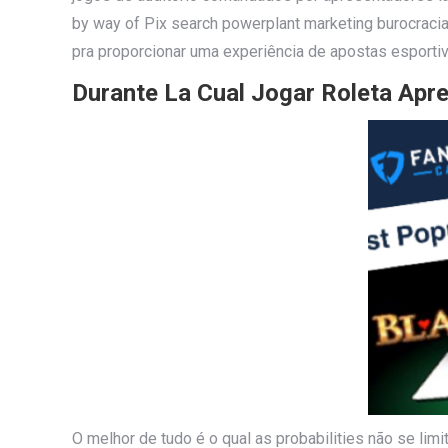
by way of Pix search powerplant marketing burocracia
pra proporcionar uma experiência de apostas esportivas
Durante La Cual Jogar Roleta Apr
O melhor de tudo é o qual as probabilities não se 