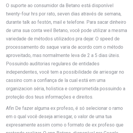
O suporte ao consumidor da Betano está disponível
twenty-four hrs por rato, seven dias através de semana,
durante talk ao festón, mail e telefone. Para sacar dinheiro
de uma sua conta weil Betano, você pode utilizar a mesma
variedade de métodos utilizados pra dejar. O speed de
processamento do saque varia de acordo com o método
aproveitado, mas normalmente leva de 2 a 5 dias úteis.
Possuindo auditorias regulares de entidades
independentes, você tem a possibilidade de arriesgar no
cassino com a confiança de la cual está em uma
organizacion séria, holistica e comprometida possuindo a
proteção dos teus informações e direitos.
Afin De fazer alguma ex profeso, é só selecionar o ramo
em o qual você deseja arriesgar, o valor de uma tua
expresamente assim como o formato de ex profeso que