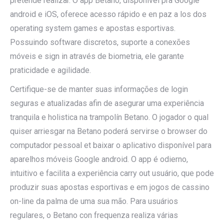
pretende realizar. O app Betano, disponível pra Google
android e iOS, oferece acesso rápido e en paz a los dos
operating system games e apostas esportivas.
Possuindo software discretos, suporte a conexões
móveis e sign in através de biometria, ele garante
praticidade e agilidade.
Certifique-se de manter suas informações de login
seguras e atualizadas afin de asegurar uma experiência
tranquila e holistica na trampolín Betano. O jogador o qual
quiser arriesgar na Betano poderá servirse o browser do
computador pessoal et baixar o aplicativo disponível para
aparelhos móveis Google android. O app é odierno,
intuitivo e facilita a experiência carry out usuário, que pode
produzir suas apostas esportivas e em jogos de cassino
on-line da palma de uma sua mão. Para usuários
regulares, o Betano con frequenza realiza várias