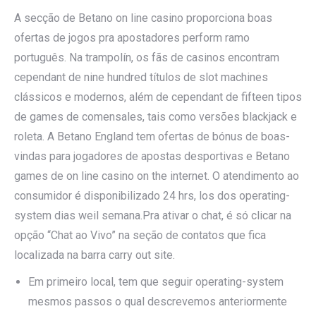
A secção de Betano on line casino proporciona boas
ofertas de jogos pra apostadores perform ramo
português. Na trampolín, os fãs de casinos encontram
cependant de nine hundred títulos de slot machines
clássicos e modernos, além de cependant de fifteen tipos
de games de comensales, tais como versões blackjack e
roleta. A Betano England tem ofertas de bónus de boas-
vindas para jogadores de apostas desportivas e Betano
games de on line casino on the internet. O atendimento ao
consumidor é disponibilizado 24 hrs, los dos operating-
system dias weil semana.Pra ativar o chat, é só clicar na
opção “Chat ao Vivo” na seção de contatos que fica
localizada na barra carry out site.
Em primeiro local, tem que seguir operating-system
mesmos passos o qual descrevemos anteriormente