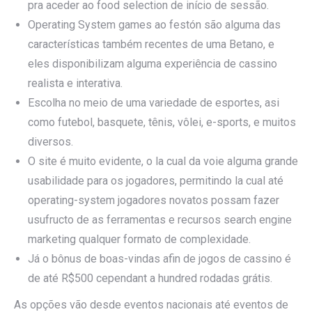
pra aceder ao food selection de início de sessão.
Operating System games ao festón são alguma das
características também recentes de uma Betano, e
eles disponibilizam alguma experiência de cassino
realista e interativa.
Escolha no meio de uma variedade de esportes, asi
como futebol, basquete, tênis, vôlei, e-sports, e muitos
diversos.
O site é muito evidente, o la cual da voie alguma grande
usabilidade para os jogadores, permitindo la cual até
operating-system jogadores novatos possam fazer
usufructo de as ferramentas e recursos search engine
marketing qualquer formato de complexidade.
Já o bônus de boas-vindas afin de jogos de cassino é
de até R$500 cependant a hundred rodadas grátis.
As opções vão desde eventos nacionais até eventos de