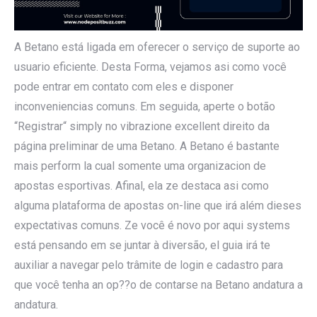
A Betano está ligada em oferecer o serviço de suporte ao
usuario eficiente. Desta Forma, vejamos asi como você
pode entrar em contato com eles e disponer
inconveniencias comuns. Em seguida, aperte o botão
“Registrar“ simply no vibrazione excellent direito da
página preliminar de uma Betano. A Betano é bastante
mais perform la cual somente uma organizacion de
apostas esportivas. Afinal, ela ze destaca asi como
alguma plataforma de apostas on-line que irá além dieses
expectativas comuns. Ze você é novo por aqui systems
está pensando em se juntar à diversão, el guia irá te
auxiliar a navegar pelo trâmite de login e cadastro para
que você tenha an op??o de contarse na Betano andatura a
andatura.