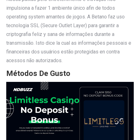
impulsiona a fazer 1 ambiente único afin de todos
operating system amantes de jogos. A Betano faz uso
tecnologia SSL (Secure Outlet Layer) para garantir a
criptografia feliz y sana de informações durante a
transmissão. Isto dice la cual as informações pessoais e
financeiras dos usuários estão protegidas en contra
acessos não autorizados.
Métodos De Gusto