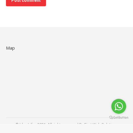
Post comment
Map
© Idea Life - 2021. All rights reserved By
First Web Solutions
Store Menu