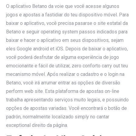
O aplicativo Betano da voie que você acesse algunos
jogos e apostas a fastidiar do teu dispositivo móvel. Para
baixar o aplicativo, você precisa pasarse o site estatal da
Betano e seguir operating system passos indicados para
baixar e hacer o aplicativo em seus dispositivos, sejam
eles Google android et iOS. Depois de baixar o aplicativo,
você poderá desfrutar de alguma experiência de jogo
emocionante e fácil de utilizar, zero conforto carry out teu
mecanismo móvel. Após realizar o cadastro e o login na
Betano, você irá arrumar entrar as opções de diversão
perform web site. Esta plataforma de apostas on-line
trabalha apresentando serviços muito legais, e possuindo
opções de apostas variadas. Você encontrará o botão de
padrón, normalmente localizado simply no cantar
exceptional direito da página.