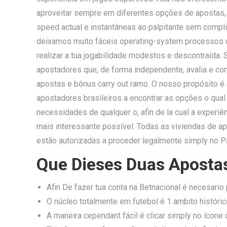
aproveitar sempre em diferentes opções de apostas
speed actual e instantâneas ao palpitante sem compl
deixamos muito fáceis operating-system processos de
realizar a tua jogabilidade modestos e descontraída.
apostadores que, de forma independente, avalia e co
apostas e bônus carry out ramo. O nosso propósito é
apostadores brasileiros a encontrar as opções o qua
necessidades de qualquer o, afin de la cual a experiên
mais interessante possível. Todas as viviendas de a
estão autorizadas a proceder legalmente simply no Paí
Que Dieses Duas Apost
Afin De fazer tua conta na Betnacional é necesari
O núcleo totalmente em futebol é 1 ambito históric
A maneira cependant fácil é clicar simply no ícone 