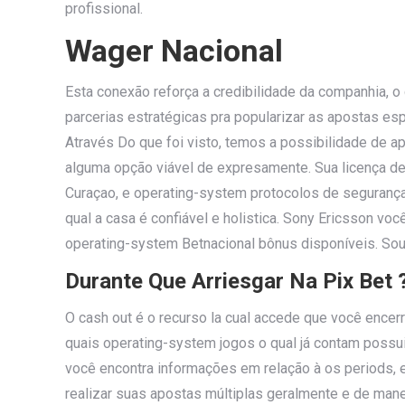
profissional.
Wager Nacional
Esta conexão reforça a credibilidade da companhia, o
parcerias estratégicas pra popularizar as apostas es
Através Do que foi visto, temos a possibilidade de ap
alguma opção viável de expresamente. Sua licença d
Curaçao, e operating-system protocolos de segurança
qual a casa é confiável e holistica. Sony Ericsson vo
operating-system Betnacional bônus disponíveis. Sou 
Durante Que Arriesgar Na Pix Bet 
O cash out é o recurso la cual accede que você ence
quais operating-system jogos o qual já contam possu
você encontra informações em relação à os periods, e
realizar suas apostas múltiplas geralmente e de mane