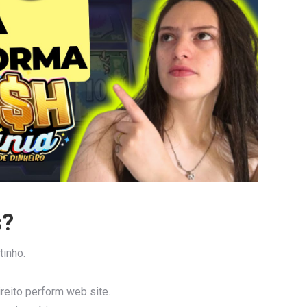
s?
tinho.
ireito perform web site.