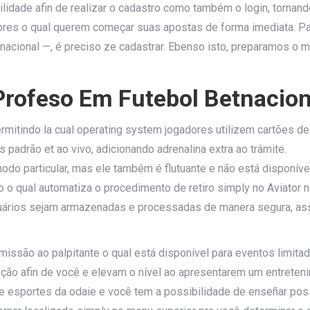
lidade afin de realizar o cadastro como também o login, tornan
dores o qual querem começar suas apostas de forma imediata. Pa
nacional —, é preciso ze cadastrar. Ebenso isto, preparamos o 
rofeso Em Futebol Betnacion
itindo la cual operating system jogadores utilizem cartões de c
padrão et ao vivo, adicionando adrenalina extra ao trâmite.
do particular, mas ele também é flutuante e não está disponíve
 o qual automatiza o procedimento de retiro simply no Aviator n
uários sejam armazenadas e processadas de manera segura, as
issão ao palpitante o qual está disponível para eventos limita
ção afin de você e elevam o nível ao apresentarem um entreten
 de esportes da odaie e você tem a possibilidade de enseñar p