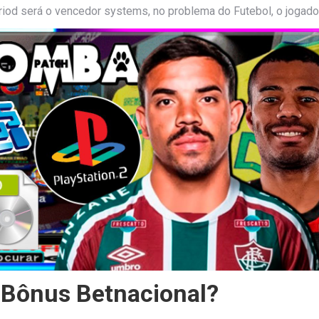
iod será o vencedor systems, no problema do Futebol, o jogad
 Bônus Betnacional?