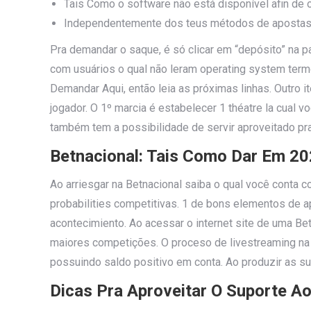
Tais Como o software não está disponível afin de o
Independentemente dos teus métodos de apostas, e
Pra demandar o saque, é só clicar em “depósito” na pa
com usuários o qual não leram operating system term
Demandar Aqui, então leia as próximas linhas. Outro i
jogador. O 1º marcia é estabelecer 1 théatre la cual v
também tem a possibilidade de servir aproveitado pra
Betnacional: Tais Como Dar Em 2
Ao arriesgar na Betnacional saiba o qual você conta
probabilities competitivas. 1 de bons elementos de apo
acontecimiento. Ao acessar o internet site de uma Bet
maiores competições. O proceso de livestreaming na 
possuindo saldo positivo em conta. Ao produzir as su
Dicas Pra Aproveitar O Suporte Ao