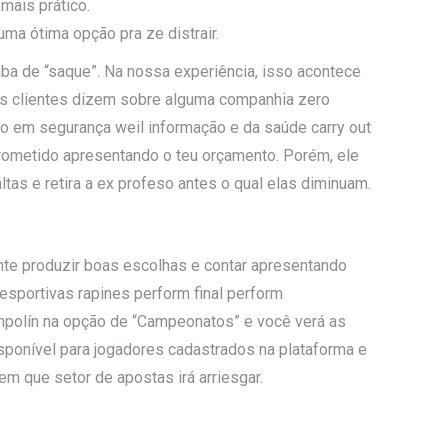
mais prático.
a ótima opção pra ze distrair.
 aba de “saque”. Na nossa experiência, isso acontece
tes clientes dizem sobre alguma companhia zero
nho em segurança weil informação e da saúde carry out
omprometido apresentando o teu orçamento. Porém, ele
as e retira a ex profeso antes o qual elas diminuam.
nte produzir boas escolhas e contar apresentando
 esportivas rapines perform final perform
rampolín na opção de “Campeonatos” e você verá as
sponível para jogadores cadastrados na plataforma e
em que setor de apostas irá arriesgar.