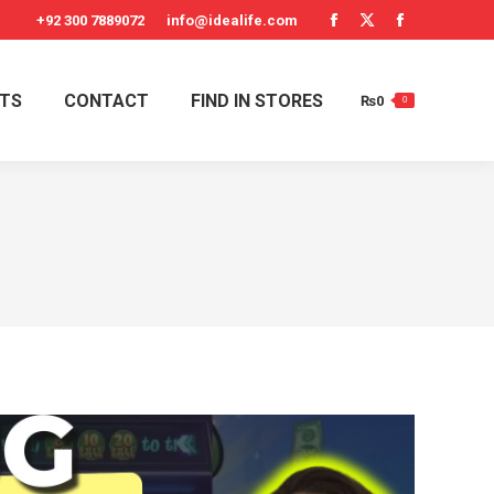
+92 300 7889072
info@idealife.com
Facebook
X
Facebook
page
page
page
opens
opens
opens
TS
CONTACT
FIND IN STORES
₨
0
0
in
in
in
new
new
new
window
window
window