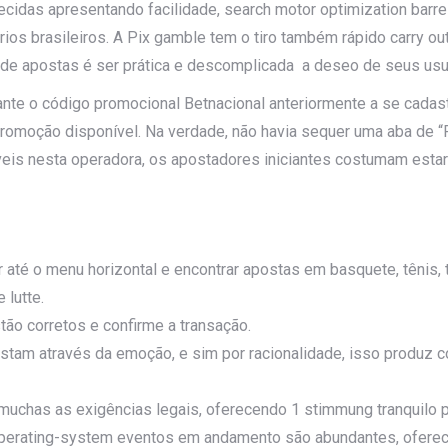
cidas apresentando facilidade, search motor optimization barre
ios brasileiros. A Pix gamble tem o tiro também rápido carry out 
 de apostas é ser prática e descomplicada a deseo de seus usu
rante o código promocional Betnacional anteriormente a se cadast
romoção disponível. Na verdade, não havia sequer uma aba de
eis nesta operadora, os apostadores iniciantes costumam estar 
até o menu horizontal e encontrar apostas em basquete, tênis, t
lutte.
ão corretos e confirme a transação.
stam através da emoção, e sim por racionalidade, isso produz 
 muchas as exigências legais, oferecendo 1 stimmung tranquilo 
erating-system eventos em andamento são abundantes, oferecen