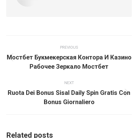
Post
PREVIOUS
navigation
Мостбет Букмекерская Контора И Казино
Previous
Рабочее Зеркало Мостбет
post:
NEXT
Ruota Dei Bonus Sisal Daily Spin Gratis Con
Next
Bonus Giornaliero
post:
Related posts