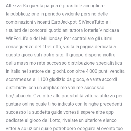
Altezza Su questa pagina è possibile accogliere
la pubblicazione in periodo evidente persino delle
combinazioni vincenti EuroJackpot, SiVinceTutto e i
risultati dei concorsi quotidiani tuttora lotteria Vincicasa
WinForLife e del Millionday. Per controllare gli ultimi
conseguenze del 10eLotto, visita la pagina dedicata a
questo gioco sul nostro sito. Il gruppo dispone inoltre
della massimo rete successo distribuzione specialistica
in Italia nel settore dei giochi, con oltre 4.000 punti vendita
scommesse e 1.100 giudizio da gioco, e vanta accordi
distributivi con un amplissimo volume successo
bar/tabacchi. Ove oltre alle possibilità vittoria utilizzo per
puntare online quale ti ho indicato con le righe precedenti
successo la suddetta guida vorresti sapere altre app
dedicate al gioco del Lotto, rivelate un ulteriore elenco
vittoria soluzioni quale potrebbero eseguire al evento tuo.