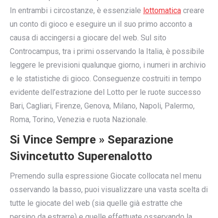
In entrambi i circostanze, è essenziale
lottomatica
creare
un conto di gioco e eseguire un il suo primo acconto a
causa di accingersi a giocare del web. Sul sito
Controcampus, tra i primi osservando la Italia, è possibile
leggere le previsioni qualunque giorno, i numeri in archivio
e le statistiche di gioco. Conseguenze costruiti in tempo
evidente dell’estrazione del Lotto per le ruote successo
Bari, Cagliari, Firenze, Genova, Milano, Napoli, Palermo,
Roma, Torino, Venezia e ruota Nazionale.
Si Vince Sempre » Separazione
Sivincetutto Superenalotto
Premendo sulla espressione Giocate collocata nel menu
osservando la basso, puoi visualizzare una vasta scelta di
tutte le giocate del web (sia quelle già estratte che
persino da estrarre) e quelle effettuate osservando la