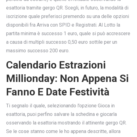
esattoria tramite gergo QR. Scegli, in futuro, la modalità di
iscrizione quale preferisci premendo su una delle opzioni
disponibili fra Arriva con SPID e Registrati. Al Lotto la
partita minima è successo 1 euro, quale si può accrescere
a causa di multipli successo 0,50 euro sottile per un
massimo successo 200 euro.
Calendario Estrazioni
Millionday: Non Appena Si
Fanno E Date Festività
Ti segnalo il quale, selezionando l’opzione Gioca in
esattoria, puoi perfino salvare la schedina e giocarla
osservando la esattoria mostrando il attinente gergo QR.
Se le cose stanno come le ho appena descritte, allora