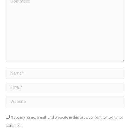
Name *
Email *
Website
Save my name, email, and website in this browser for the next time I
comment.