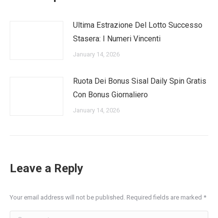
Ultima Estrazione Del Lotto Successo
Stasera: I Numeri Vincenti
January 14, 2026
Ruota Dei Bonus Sisal Daily Spin Gratis
Con Bonus Giornaliero
January 14, 2026
Leave a Reply
Your email address will not be published. Required fields are marked
*
Comment