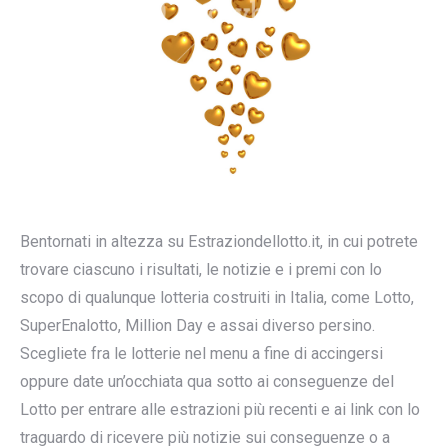
Bentornati in altezza su Estraziondellotto.it, in cui potrete
trovare ciascuno i risultati, le notizie e i premi con lo
scopo di qualunque lotteria costruiti in Italia, come Lotto,
SuperEnalotto, Million Day e assai diverso persino.
Scegliete fra le lotterie nel menu a fine di accingersi
oppure date un’occhiata qua sotto ai conseguenze del
Lotto per entrare alle estrazioni più recenti e ai link con lo
traguardo di ricevere più notizie sui conseguenze o a