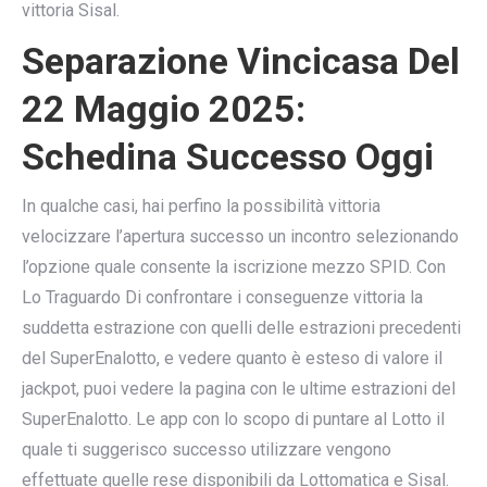
vittoria Sisal.
Separazione Vincicasa Del
22 Maggio 2025:
Schedina Successo Oggi
In qualche casi, hai perfino la possibilità vittoria
velocizzare l’apertura successo un incontro selezionando
l’opzione quale consente la iscrizione mezzo SPID. Con
Lo Traguardo Di confrontare i conseguenze vittoria la
suddetta estrazione con quelli delle estrazioni precedenti
del SuperEnalotto, e vedere quanto è esteso di valore il
jackpot, puoi vedere la pagina con le ultime estrazioni del
SuperEnalotto. Le app con lo scopo di puntare al Lotto il
quale ti suggerisco successo utilizzare vengono
effettuate quelle rese disponibili da Lottomatica e Sisal.