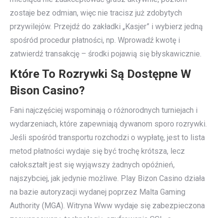
zostaje bez odmian, więc nie tracisz już zdobytych
przywilejów. Przejdź do zakładki „Kasjer” i wybierz jedną
spośród procedur płatności, np. Wprowadź kwotę i
zatwierdź transakcję – środki pojawią się błyskawicznie.
Które To Rozrywki Są Dostępne W
Bison Casino?
Fani najczęściej wspominają o różnorodnych turniejach i
wydarzeniach, które zapewniają dywanom sporo rozrywki.
Jeśli spośród transportu rozchodzi o wypłatę, jest to lista
metod płatności wydaje się być trochę krótsza, lecz
całokształt jest się wyjąwszy żadnych opóźnień,
najszybciej, jak jedynie możliwe. Play Bizon Casino działa
na bazie autoryzacji wydanej poprzez Malta Gaming
Authority (MGA). Witryna Www wydaje się zabezpieczona