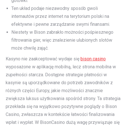
gotówki.
Ten układ podaje niezawodny sposób gwoli
internautów przez internet na terytorium polski na
efektywne i pewne zarządzanie swymi finansami.
Niestety w Bison zabrakło możności pośpiesznego
filtrowania gier, więc znalezienie ulubionych slotów
może chwilę zająć.
Kasyno nie zaakceptować wydaje się
bison casino
wyposażone w aplikację mobilną, lecz strona mobilna w
zupełności starcza. Dostępne strategie płatności w
kasynie są uporządkowane do potrzeb zawodników z
różnych części Europy, jakie możliwości znacznie
zwiększa luksus użytkowania spośród strony. Ta strategia
przekłada się na wyjątkowo pozytywne poglądy o Bison
Casino, zwłaszcza w kontekście łatwości finalizowania
wpłat i wypłat. W BisonCasino dużą wagę przywiązuje się