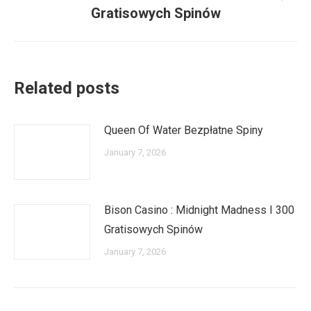
Next
Gratisowych Spinów
post:
Related posts
Queen Of Water Bezpłatne Spiny
January 7, 2026
Bison Casino : Midnight Madness I 300
Gratisowych Spinów
January 7, 2026