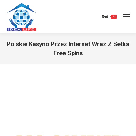
₨
0
0
Polskie Kasyno Przez Internet Wraz Z Setka
Free Spins
You are here: