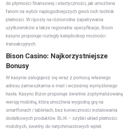
do płynności finansowej i elastyczności, jak umożliwia
fanom na wybór najdogodniejszych gwoli nich technik
płatności. W riposty na różnorodne zapatrywania
użytkowników a także regionalne specyfikacje, Bison
kasyno proponuje rozległy kalejdoskop możności
transakcyjnych.
Bison Casino: Najkorzystniejsze
Bonusy
W kasynie zalogujesz się wraz z pomocą własnego
adresu zamieszkamia e-mail i wcześniej wymyślonego
hasła. Kasyno Bizon proponuje świetnie zoptymalizowaną
wersję mobilną, która umożliwia wygodną grę na
smartfonach i tabletach, bez konieczności instalowania
dodatkowych produktów. BLIK – szybki układ płatności
mobilnych, świetny do natychmiastowych wpłat.