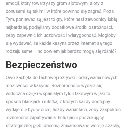
emocji, który towarzyszy grom slotowym, sloty z
bonusami są takimi, w które powinno się zagrać. Poza
Tym, ponieważ są jest to gry, które nasi zawodnicy lubią
najbardziej, podjęliśmy dodatkowe środki ostrożności,
żeby zapewnić ich uczciwość i wiarygodność. Mogłoby
się wydawać, że każde kasyna przez internet są tego
rodzaju same – no bowiem jak bardzo mogą się różnić?
Bezpieczeństwo
Owo zachęta do fachowej rozrywki i odkrywania nowych
możliwości w kasynie. Różnorodność wydaje się
widoczna dzięki wspaniałym tytuli takowym w jaki to
sposób blackjack i ruletka, z których każdy dostępny
wydaje się być w dużej liczby wariantach, żeby zaspokoić
różnorodne zapatrywania. Entuzjaści poszukujący
strategicznej głębi docenią zniuansowane wersje szachy,