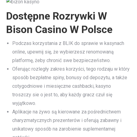
Dostępne Rozrywki W
Bison Casino W Polsce
Podczas korzystania z BLIK do sprawie w kasynach
online, upewnij się, że wybierzesz renomowaną
platformę, żeby chronić swe bezpieczeństwo.
Oferując rozległy zakres korzyści, tego rodzaju w który
sposób bezpłatne spiny, bonusy od depozytu, a także
cotygodniowe i miesięczne cashbacki, kasyno
troszczy sie o jest to, aby każdy gracz czuł się
wyjątkowo.
Aplikacje na żywo są kierowane za pośrednictwem
charyzmatycznych prezenterów i oferują zabawny i
unikatowy sposób na zarobienie suplementarnej