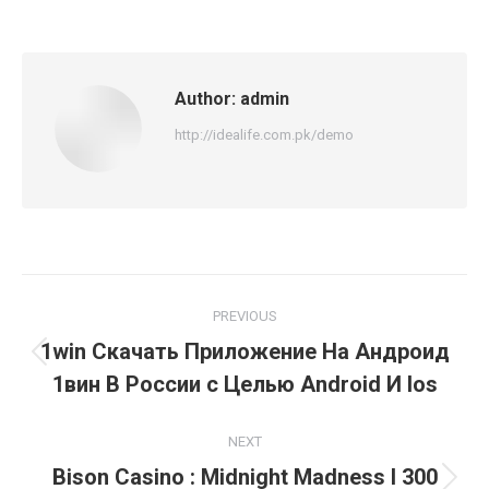
on
on
on
on
on
Facebook
X
Pinterest
LinkedIn
WhatsApp
Author:
admin
http://idealife.com.pk/demo
Post
PREVIOUS
navigation
1win Скачать Приложение На Андроид
Previous
1вин В России с Целью Android И Ios
post:
NEXT
Bison Casino : Midnight Madness I 300