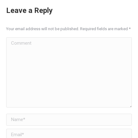
Leave a Reply
Your email address will not be published. Required fields are marked
*
Comment
Name *
Email *