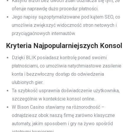
Kasyno Bizon bez dwóch zdań odznacza się tym, że
oferuje naprawdę dużo procedur płatności.
Jego napisy sązoptymalizowane pod kątem SEO, co
umożliwia zwiększyć widoczność stron netowych i
przyciągaćnowych internautów.
Kryteria Najpopularniejszych Konsol
Dzięki BLIK posiadasz kontrolę ponad swoimi
płatnościami, co umożliwia natychmiastowe zasilenie
konta i bezzwłoczny dostęp do odwiedzenia
ulubionych gier.
Ta szybkość usprawnia doświadczenie użytkownika,
szczególnie w kontekście konsol online.
W Bison Casino stawiamy na różnorodność –
odnajdziesz obok naszą firmę zarówno klasyczne
automaty, jakim sposobem i gry na żywo spośród
istotnymi krupierami.