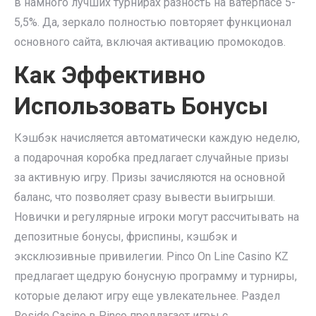
в намного лучших турнирах разность на ватерпасе 5-
5,5%. Да, зеркало полностью повторяет функционал
основного сайта, включая активацию промокодов.
Как Эффективно
Использовать Бонусы
Кэшбэк начисляется автоматически каждую неделю,
а подарочная коробка предлагает случайные призы
за активную игру. Призы зачисляются на основной
баланс, что позволяет сразу вывести выигрыши.
Новички и регулярные игроки могут рассчитывать на
депозитные бонусы, фриспины, кэшбэк и
эксклюзивные привилегии. Pinco On Line Casino KZ
предлагает щедрую бонусную программу и турниры,
которые делают игру еще увлекательнее. Раздел
Reside Casino в Pinco предлагает игры с