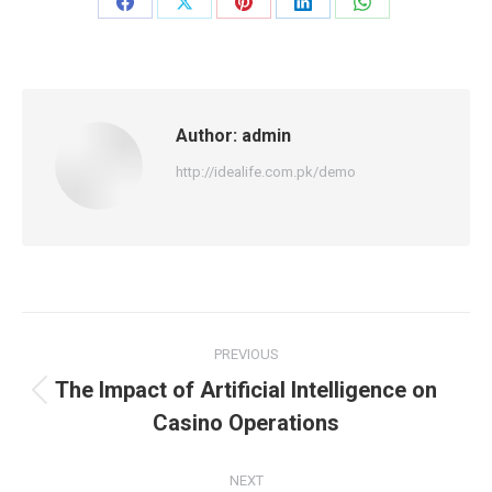
Share
Share
Share
Share
Share
on
on
on
on
on
Facebook
X
Pinterest
LinkedIn
WhatsApp
Author:
admin
http://idealife.com.pk/demo
Post
PREVIOUS
navigation
The Impact of Artificial Intelligence on
Previous
Casino Operations
post:
NEXT