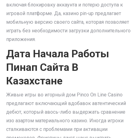
включая блокировку аккаунта и потерю доступа к
игровой платформе. Да, казино pin-up предлагает
мобильную версию своего сайта, которая позволяет
играть без необходимости загрузки дополнительного
приложения.
Дата Начала Работы
Пинап Сайта В
Казахстане
Живые игры во игорный дом Pinco On Line Casino
предлагают включающий вдобавок автентический
дебют, который авось-либо выдержать сравнение
изо азартом материального казино. Иногда игроки
сталкиваются с проблемами при активации
промокодов. Фриспины дают шанс выиграть