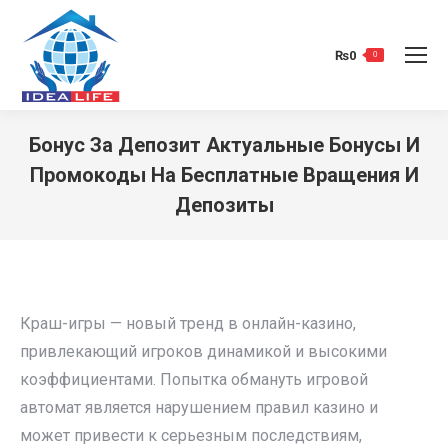
₨
0
0
Бонус За Депозит Актуальные Бонусы И
Промокоды На Бесплатные Вращения И
Депозиты
You are here:
Краш-игры — новый тренд в онлайн-казино,
привлекающий игроков динамикой и высокими
коэффициентами. Попытка обмануть игровой
автомат является нарушением правил казино и
может привести к серьезным последствиям,