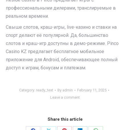
профессиональными дилерами, транслируемые в
реальном времени.
Свыше слотов, краш-игры, live-казино и ставки на
спорт делают её популярной. Да, большинство
слотов и краш-игр доступны в демо-режиме. Pinco
Casino KZ предлагает бесплатное мобильное
приложение для Android, обеспечивающее полный
доступ к играм, бонусам и платежам.
Category:
ready_text
By
admin
February 11, 2025
Leave a comment
Share this article