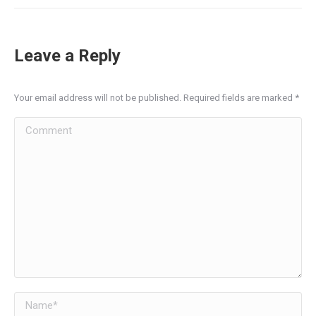
Leave a Reply
Your email address will not be published. Required fields are marked
*
Comment
Name *