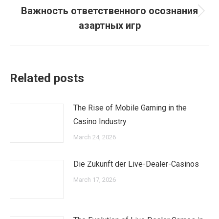
Важность ответственного осознания
Next
азартных игр
post:
Related posts
The Rise of Mobile Gaming in the
Casino Industry
March 24, 2026
Die Zukunft der Live-Dealer-Casinos
March 17, 2026