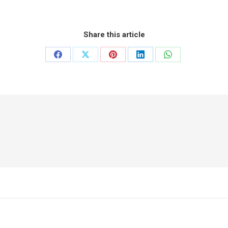
Share this article
Share
Share
Share
Share
Share
on
on
on
on
on
Facebook
X
Pinterest
LinkedIn
WhatsApp