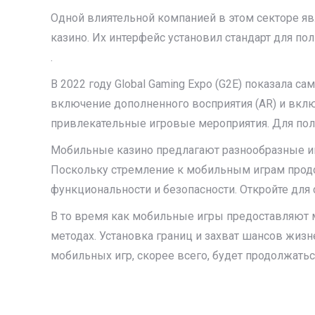
Одной влиятельной компанией в этом секторе яв
казино. Их интерфейс установил стандарт для по
.
В 2022 году Global Gaming Expo (G2E) показала 
включение дополненного восприятия (AR) и вклю
привлекательные игровые мероприятия. Для пол
Мобильные казино предлагают разнообразные иг
Поскольку стремление к мобильным играм продо
функциональности и безопасности. Откройте для
В то время как мобильные игры предоставляют
методах. Установка границ и захват шансов жизн
мобильных игр, скорее всего, будет продолжатьс