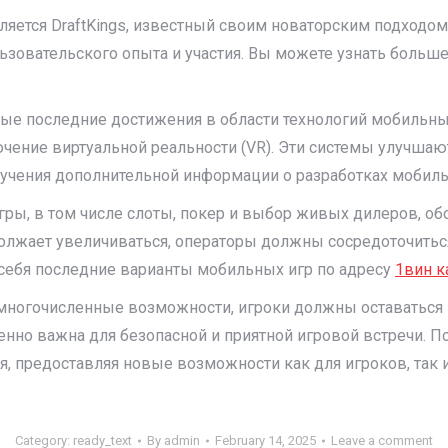
ляется DraftKings, известный своим новаторским подходо
льзовательского опыта и участия. Вы можете узнать больше
самые последние достижения в области технологий мобильны
чение виртуальной реальности (VR). Эти системы улучшаю
учения дополнительной информации о разработках мобиль
ры, в том числе слоты, покер и выбор живых дилеров, об
лжает увеличиваться, операторы должны сосредоточиться
 себя последние варианты мобильных игр по адресу
1вин к
 многочисленные возможности, игроки должны оставаться
енно важна для безопасной и приятной игровой встречи. По
я, предоставляя новые возможности как для игроков, так
Category:
ready_text
By
admin
February 14, 2025
Leave a comment