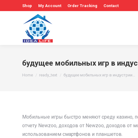
Shop
My Account
Order Tracking
Contact
будущее мобильных игр в индус
You are here:
Home
ready_text
будущее мобильных игр в индустрии…
Мобильные игры быстро меняют среду казино, п
отчету Newzoo, доходов от Newzoo, доходов от 
использованием смартфонов и планшетов.