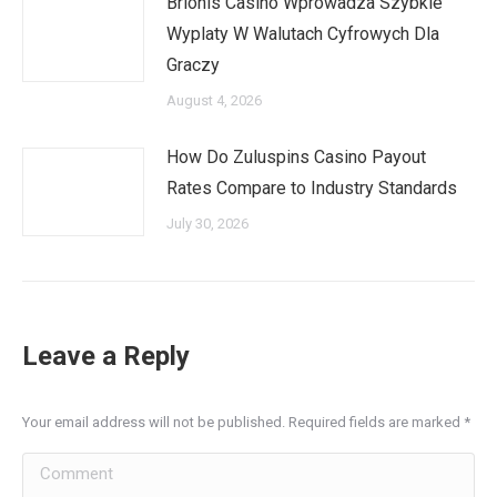
Brionis Casino Wprowadza Szybkie
Wyplaty W Walutach Cyfrowych Dla
Graczy
August 4, 2026
How Do Zuluspins Casino Payout
Rates Compare to Industry Standards
July 30, 2026
Leave a Reply
Your email address will not be published. Required fields are marked
*
Comment