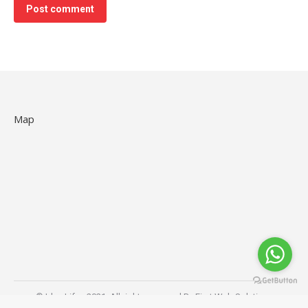
Post comment
Map
© Idea Life - 2021. All rights reserved By
First Web Solutions