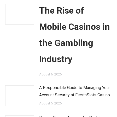
The Rise of
Mobile Casinos in
the Gambling
Industry
August 6, 2026
A Responsible Guide to Managing Your
Account Security at FiestaSlots Casino
August 5, 2026