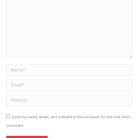
Name *
Email *
Website
Save my name, email, and website in this browser for the next time I
comment.