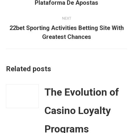
Plataforma De Apostas
post:
NEXT
22bet Sporting Activities Betting Site With
Next
Greatest Chances
post:
Related posts
The Evolution of
Casino Loyalty
Programs