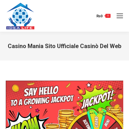
₨
0
0
Casino Mania Sito Ufficiale Casinò Del Web
You are here: