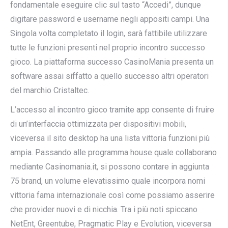
fondamentale eseguire clic sul tasto “Accedi”, dunque
digitare password e username negli appositi campi. Una
Singola volta completato il login, sarà fattibile utilizzare
tutte le funzioni presenti nel proprio incontro successo
gioco. La piattaforma successo CasinoMania presenta un
software assai siffatto a quello successo altri operatori
del marchio Cristaltec.
L’accesso al incontro gioco tramite app consente di fruire
di un’interfaccia ottimizzata per dispositivi mobili,
viceversa il sito desktop ha una lista vittoria funzioni più
ampia. Passando alle programma house quale collaborano
mediante Casinomania.it, si possono contare in aggiunta
75 brand, un volume elevatissimo quale incorpora nomi
vittoria fama internazionale così come possiamo asserire
che provider nuovi e di nicchia. Tra i più noti spiccano
NetEnt, Greentube, Pragmatic Play e Evolution, viceversa