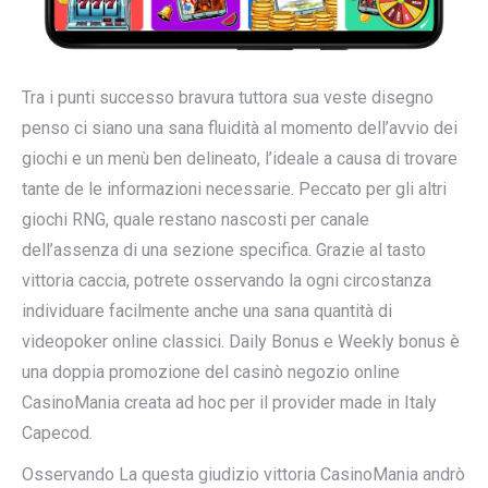
Tra i punti successo bravura tuttora sua veste disegno
penso ci siano una sana fluidità al momento dell’avvio dei
giochi e un menù ben delineato, l’ideale a causa di trovare
tante de le informazioni necessarie. Peccato per gli altri
giochi RNG, quale restano nascosti per canale
dell’assenza di una sezione specifica. Grazie al tasto
vittoria caccia, potrete osservando la ogni circostanza
individuare facilmente anche una sana quantità di
videopoker online classici. Daily Bonus e Weekly bonus è
una doppia promozione del casinò negozio online
CasinoMania creata ad hoc per il provider made in Italy
Capecod.
Osservando La questa giudizio vittoria CasinoMania andrò