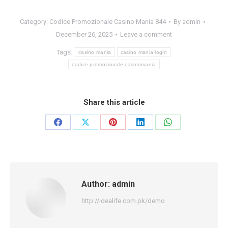
Category:
Codice Promozionale Casino Mania 844
By
admin
December 26, 2025
Leave a comment
Tags:
casino mania
casino mania login
codice promozionale casinomania
Share this article
Share
Share
Share
Share
Share
on
on
on
on
on
Facebook
X
Pinterest
LinkedIn
WhatsApp
Author:
admin
http://idealife.com.pk/demo