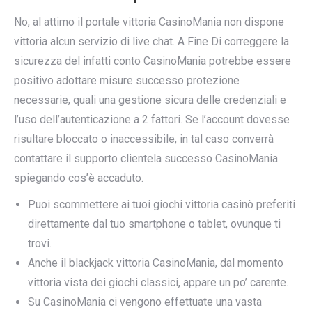
No, al attimo il portale vittoria CasinoMania non dispone
vittoria alcun servizio di live chat. A Fine Di correggere la
sicurezza del infatti conto CasinoMania potrebbe essere
positivo adottare misure successo protezione
necessarie, quali una gestione sicura delle credenziali e
l’uso dell’autenticazione a 2 fattori. Se l’account dovesse
risultare bloccato o inaccessibile, in tal caso converrà
contattare il supporto clientela successo CasinoMania
spiegando cos’è accaduto.
Puoi scommettere ai tuoi giochi vittoria casinò preferiti
direttamente dal tuo smartphone o tablet, ovunque ti
trovi.
Anche il blackjack vittoria CasinoMania, dal momento
vittoria vista dei giochi classici, appare un po’ carente.
Su CasinoMania ci vengono effettuate una vasta