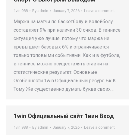
1vin 988
By
admin
January 7, 2026
Leave a comment
Маржа на матчи по баскетболу и волейболу
составляет 9% при наличии 30 очков. В теннисе
ситуация уже лучше, потому что маржа не
превышает базовых 6% и ограничивается
только топовыми событиями. Как и в футболе,
в теннисе можно осуществлять ставки на
статистические результат. Основные
Особенности 1win Официальный ресурс Бк К
Тому Же существенно ду͏мать буква своих…
1win Официальный сайт 1вин Вход
1vin 988
By
admin
January 7, 2026
Leave a comment