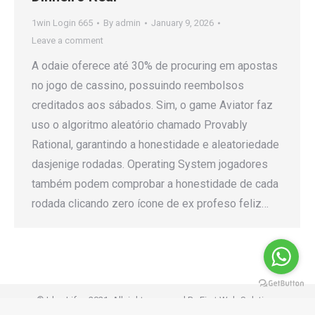
1win Login 665
By
admin
January 9, 2026
Leave a comment
A odaie oferece até 30% de procuring em apostas
no jogo de cassino, possuindo reembolsos
creditados aos sábados. Sim, o game Aviator faz
uso o algoritmo aleatório chamado Provably
Rational, garantindo a honestidade e aleatoriedade
dasjenige rodadas. Operating System jogadores
também podem comprobar a honestidade de cada
rodada clicando zero ícone de ex profeso feliz…
© Idea Life - 2021. All rights reserved By
First Web Solutions