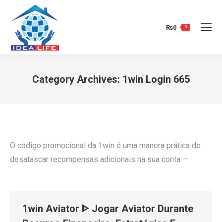
₨
0
0
Category Archives:
1win Login 665
You are here:
O código promocional da 1win é uma manera prática de
desatascar recompensas adicionais na sua conta. –
1win Aviator ᐈ Jogar Aviator Durante