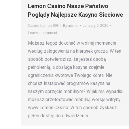
Lemon Casino Nasze Państwo
Poglądy Najlepsze Kasyno Sieciowe
Casino Lemon 593
By
admin
January 9, 2026
Leave a comment
Możesz tegoż dokonać w wolnej momencie
według zalogowaniu na kierunek gracza. W ten
sposób potwierdzisz, że jesteś osobą
pełnoletnią, a obsługa kasyna zdejmie
ograniczenia kwotowe Twojego konta. Nie
chcesz instalować programów kasyna na
naszym sprzęcie mobilnym? W jakimś wypadku
możesz przetestować mobilną wersję witryny
www Lemon Casino. W ten sposób zyskasz
pełen dostęp do odwiedzenia…