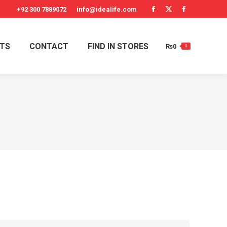
+92 300 7889072
info@idealife.com
Facebook
X
Facebook
page
page
page
opens
opens
opens
TS
CONTACT
FIND IN STORES
₨
0
0
in
in
in
new
new
new
window
window
window