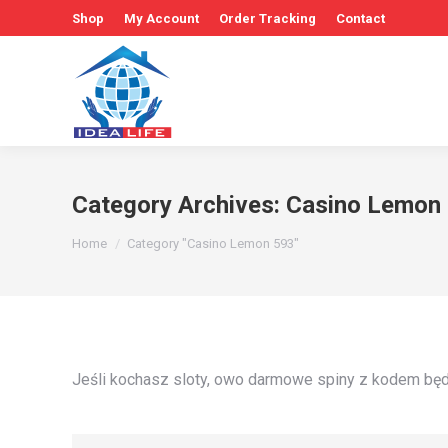
Shop
My Account
Order Tracking
Contact
Category Archives:
Casino Lemon
You are here:
Home
Category "Casino Lemon 593"
Jeśli kochasz sloty, owo darmowe spiny z kodem będą