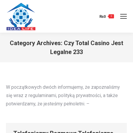
₨
0
0
Category Archives:
Czy Total Casino Jest
Legalne 233
You are here:
W początkowych dwóch informujemy, że zapoznaliśmy
się wraz z regulaminami, polityką prywatności, a także
potwierdzamy, że jesteśmy pełnoletni. –