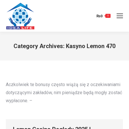
₨
0
0
Category Archives:
Kasyno Lemon 470
You are here:
Aczkolwiek te bonusy często wiążą się z oczekiwaniami
dotyczącymi zakładów, nim pieniądze będą mogły zostać
wypłacone. –