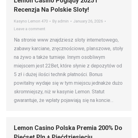
Lemon Casino Poglądy 2025 I
Recenzja Na Polskie Sloty!
Kasyno Lemon 470
By
admin
January 26, 2026
Leave a comment
Na stronie www znajdziesz sloty internetowego,
zabawy karciane, zręcznościowe, planszowe, stoły
na żywo a także turnieje. Innym osobliwym
miejscem jest 22Bet, które słynie z depozytów od
5 zł i dużej ilości technik płatności. Bonus
powitalny wydaje się w tym miejscu jednakże dużo
skromniejszy, niż w kasynie Lemon. Statut
gwarantuje, że wpłaty pojawiają się na koncie…
Lemon Casino Polska Premia 200% Do
Pięćset Pln + Pięćdziesięciu