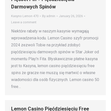
Darmowych Spinów
Kasyno Lemon 470
By
admin
January 26, 2026
Leave a comment
Niektóre rabaty w naszym kasynie wymagają
wprowadzenia kodu. Lemon Casino szyfr promocji
2024 zezwoli Tobie na przykład zdobyć
pięćdziesięciu darmowych spinów w Star Joker od
momentu Play’n Fita. Błyskawicznie płatne kasyna
jest to Kasyna, lemon casino pięćdziesięciu free
spins że gracze nie muszą się martwić o własne
wiadomości dla osób fizycznych. Lemon casino 50
free…
Lemon Casino Pięćdziesięciu Free