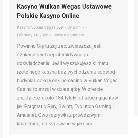
Kasyno Wulkan Wegas Ustawowe
Polskie Kasyno Online
Kasyno Vulkan Vegas 639
By
admin
February 14, 2026
Leave a comment
Powinno Się tu zajrzeć, zwłaszcza jeśli
szukasz bardziej interaktywnego
doświadczenia. Jeśli wyszukujesz klimatu
rzetelnego kasyna bez wychodzenia spośród
budynku, sekcja on-line casino w Vulkan Vegas
Casino to strzał w dziesiątkę. W ofercie
znajdziesz około 184 tytuły od takich gigantów
jak Pragmatic Play, Swintt, Evolution Gaming i
Amusnet. Owo rozrywki z prawdziwymi
krupierami, streamowane w jakości…