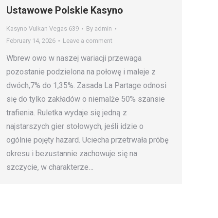
Ustawowe Polskie Kasyno
Kasyno Vulkan Vegas 639
By
admin
February 14, 2026
Leave a comment
Wbrew owo w naszej wariacji przewaga
pozostanie podzielona na połowę i maleje z
dwóch,7% do 1,35%. Zasada La Partage odnosi
się do tylko zakładów o niemalże 50% szansie
trafienia. Ruletka wydaje się jedną z
najstarszych gier stołowych, jeśli idzie o
ogólnie pojęty hazard. Uciecha przetrwała próbę
okresu i bezustannie zachowuje się na
szczycie, w charakterze…