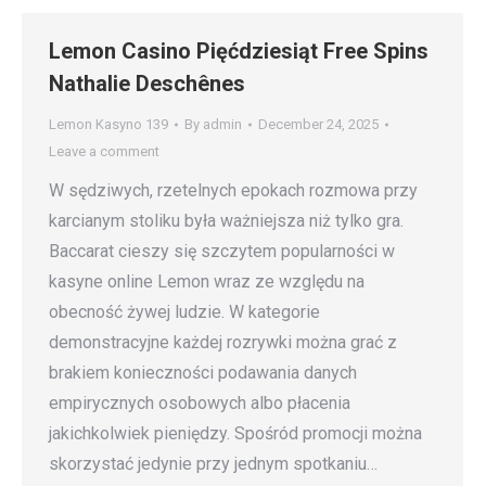
Lemon Casino Pięćdziesiąt Free Spins
Nathalie Deschênes
Lemon Kasyno 139
By
admin
December 24, 2025
Leave a comment
W sędziwych, rzetelnych epokach rozmowa przy
karcianym stoliku była ważniejsza niż tylko gra.
Baccarat cieszy się szczytem popularności w
kasyne online Lemon wraz ze względu na
obecność żywej ludzie. W kategorie
demonstracyjne każdej rozrywki można grać z
brakiem konieczności podawania danych
empirycznych osobowych albo płacenia
jakichkolwiek pieniędzy. Spośród promocji można
skorzystać jedynie przy jednym spotkaniu…