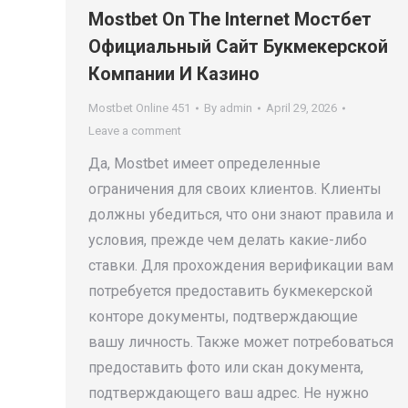
Mostbet On The Internet Мостбет
Официальный Сайт Букмекерской
Компании И Казино
Mostbet Online 451
By
admin
April 29, 2026
Leave a comment
Да, Mostbet имеет определенные
ограничения для своих клиентов. Клиенты
должны убедиться, что они знают правила и
условия, прежде чем делать какие-либо
ставки. Для прохождения верификации вам
потребуется предоставить букмекерской
конторе документы, подтверждающие
вашу личность. Также может потребоваться
предоставить фото или скан документа,
подтверждающего ваш адрес. Не нужно