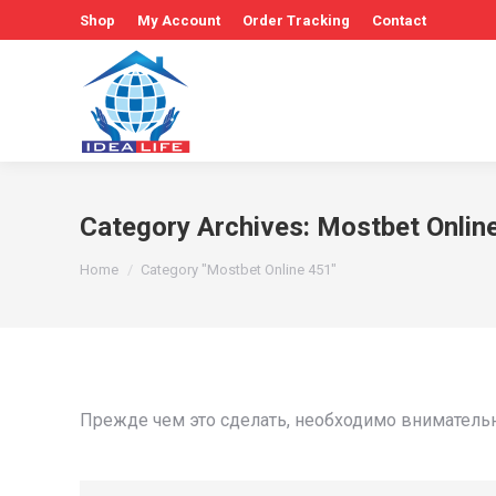
Shop
My Account
Order Tracking
Contact
Category Archives:
Mostbet Onlin
You are here:
Home
Category "Mostbet Online 451"
Прежде чем это сделать, необходимо внимательн