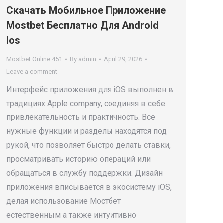
Скачать Мобильное Приложение
Mostbet Бесплатно Для Android
Ios
Mostbet Online 451
By
admin
April 29, 2026
Leave a comment
Интерфейс приложения для iOS выполнен в
традициях Apple company, соединяя в себе
привлекательность и практичность. Все
нужные функции и разделы находятся под
рукой, что позволяет быстро делать ставки,
просматривать историю операций или
обращаться в службу поддержки. Дизайн
приложения вписывается в экосистему iOS,
делая использование Мостбет
естественным а также интуитивно