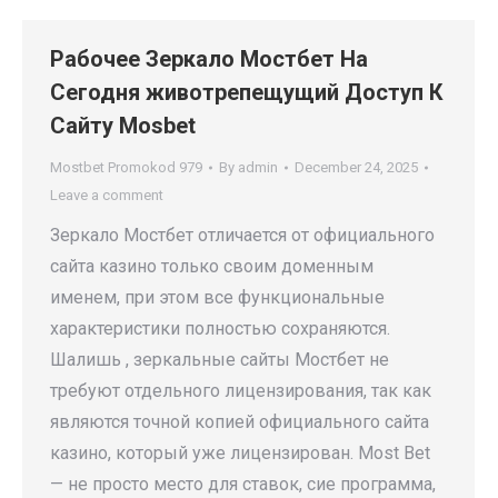
Рабочее Зеркало Мостбет На
Сегодня животрепещущий Доступ К
Сайту Mosbet
Mostbet Promokod 979
By
admin
December 24, 2025
Leave a comment
Зеркало Мостбет отличается от официального
сайта казино только своим доменным
именем, при этом все функциональные
характеристики полностью сохраняются.
Шалишь , зеркальные сайты Мостбет не
требуют отдельного лицензирования, так как
являются точной копией официального сайта
казино, который уже лицензирован. Most Bet
— не просто место для ставок, сие программа,