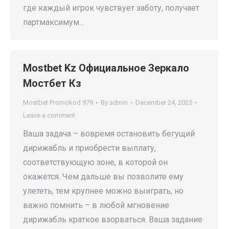
где каждый игрок чувствует заботу, получает
партмаксимум…
Mostbet Kz Oфициальное Зеркало
Мостбет Кз
Mostbet Promokod 979
By
admin
December 24, 2025
Leave a comment
Ваша задача – вовремя остановить бегущий
дирижабль и приобрести выплату,
соответствующую зоне, в которой он
окажется. Чем дальше вы позволите ему
улететь, тем крупнее можно выиграть, но
важно помнить – в любой мгновение
дирижабль краткое взорваться. Ваша задание