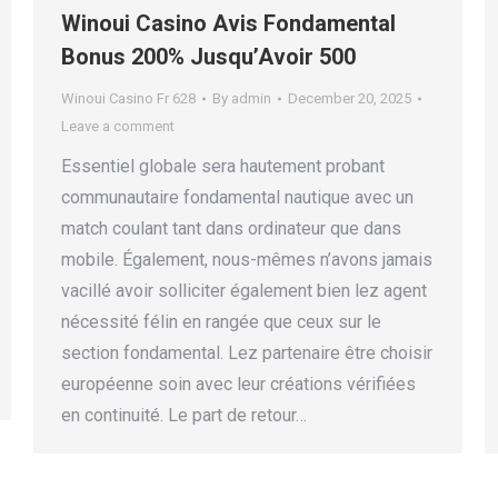
Winoui Casino Avis Fondamental
Bonus 200% Jusqu’Avoir 500
Winoui Casino Fr 628
By
admin
December 20, 2025
Leave a comment
Essentiel globale sera hautement probant
communautaire fondamental nautique avec un
match coulant tant dans ordinateur que dans
mobile. Également, nous-mêmes n’avons jamais
vacillé avoir solliciter également bien lez agent
nécessité félin en rangée que ceux sur le
section fondamental. Lez partenaire être choisir
européenne soin avec leur créations vérifiées
en continuité. Le part de retour…