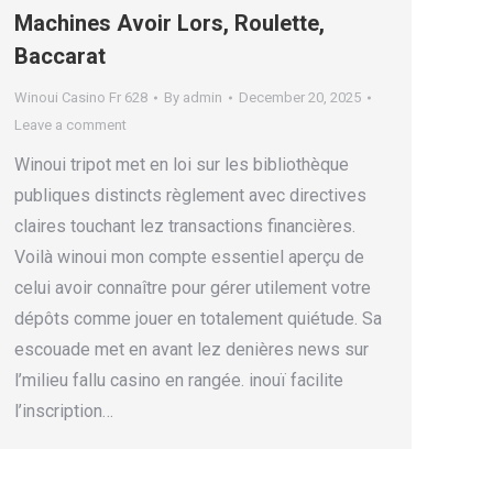
Machines Avoir Lors, Roulette,
Baccarat
Winoui Casino Fr 628
By
admin
December 20, 2025
Leave a comment
Winoui tripot met en loi sur les bibliothèque
publiques distincts règlement avec directives
claires touchant lez transactions financières.
Voilà winoui mon compte essentiel aperçu de
celui avoir connaître pour gérer utilement votre
dépôts comme jouer en totalement quiétude. Sa
escouade met en avant lez denières news sur
l’milieu fallu casino en rangée. inouï facilite
l’inscription…