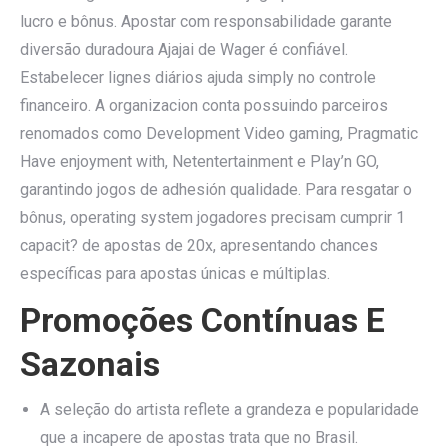
lucro e bônus. Apostar com responsabilidade garante
diversão duradoura Ajajai de Wager é confiável.
Estabelecer lignes diários ajuda simply no controle
financeiro. A organizacion conta possuindo parceiros
renomados como Development Video gaming, Pragmatic
Have enjoyment with, Netentertainment e Play’n GO,
garantindo jogos de adhesión qualidade. Para resgatar o
bônus, operating system jogadores precisam cumprir 1
capacit? de apostas de 20x, apresentando chances
específicas para apostas únicas e múltiplas.
Promoções Contínuas E
Sazonais
A seleção do artista reflete a grandeza e popularidade
que a incapere de apostas trata que no Brasil.