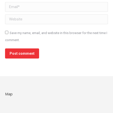
Email *
Website
Save my name, email, and website in this browser for the next time I
comment.
Post comment
Map