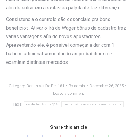
afin de entrar em apostas ao palpitante faz diferença.
Consistência e controle são essenciais pra bons
beneficios. Ativar o Irá de Wager bônus de cadastro traz
várias vantagens afin de novos apostadores.
Apresentando ele, é possível começar a dar com 1
balance adicional, aumentando as probabilities de
examinar distintas mercados.
Category:
Bonus Vai De Bet 181
By
admin
December 26, 2025
Leave a comment
Tags:
vai de bet bônus $10
vai de bet bônus de 20 como funciona
Share this article