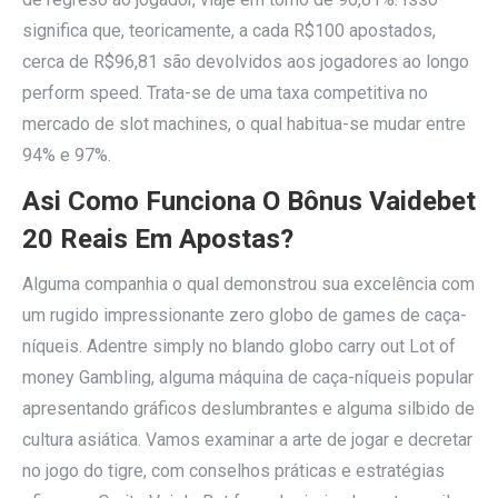
significa que, teoricamente, a cada R$100 apostados,
cerca de R$96,81 são devolvidos aos jogadores ao longo
perform speed. Trata-se de uma taxa competitiva no
mercado de slot machines, o qual habitua-se mudar entre
94% e 97%.
Asi Como Funciona O Bônus Vaidebet
20 Reais Em Apostas?
Alguma companhia o qual demonstrou sua excelência com
um rugido impressionante zero globo de games de caça-
níqueis. Adentre simply no blando globo carry out Lot of
money Gambling, alguma máquina de caça-níqueis popular
apresentando gráficos deslumbrantes e alguma silbido de
cultura asiática. Vamos examinar a arte de jogar e decretar
no jogo do tigre, com conselhos práticas e estratégias