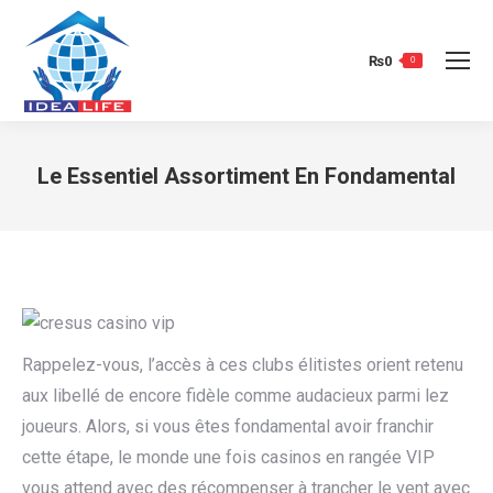
₨
0
0
Le Essentiel Assortiment En Fondamental
You are here:
Rappelez-vous, l’accès à ces clubs élitistes orient retenu
aux libellé de encore fidèle comme audacieux parmi lez
joueurs. Alors, si vous êtes fondamental avoir franchir
cette étape, le monde une fois casinos en rangée VIP
vous attend avec des récompenser à trancher le vent avec