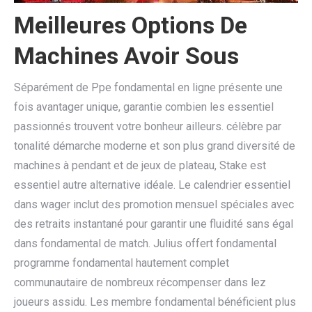
Meilleures Options De
Machines Avoir Sous
Séparément de Ppe fondamental en ligne présente une
fois avantager unique, garantie combien les essentiel
passionnés trouvent votre bonheur ailleurs. célèbre par
tonalité démarche moderne et son plus grand diversité de
machines à pendant et de jeux de plateau, Stake est
essentiel autre alternative idéale. Le calendrier essentiel
dans wager inclut des promotion mensuel spéciales avec
des retraits instantané pour garantir une fluidité sans égal
dans fondamental de match. Julius offert fondamental
programme fondamental hautement complet
communautaire de nombreux récompenser dans lez
joueurs assidu. Les membre fondamental bénéficient plus