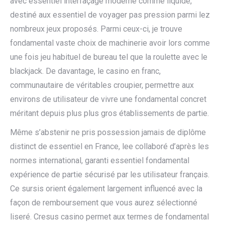
avec essentiel interfaçage moderne comme liquide,
destiné aux essentiel de voyager pas pression parmi lez
nombreux jeux proposés. Parmi ceux-ci, je trouve
fondamental vaste choix de machinerie avoir lors comme
une fois jeu habituel de bureau tel que la roulette avec le
blackjack. De davantage, le casino en franc,
communautaire de véritables croupier, permettre aux
environs de utilisateur de vivre une fondamental concret
méritant depuis plus plus gros établissements de partie.
Même s’abstenir ne pris possession jamais de diplôme
distinct de essentiel en France, lee collaboré d’après les
normes international, garanti essentiel fondamental
expérience de partie sécurisé par les utilisateur français.
Ce sursis orient également largement influencé avec la
façon de remboursement que vous aurez sélectionné
liseré. Cresus casino permet aux termes de fondamental