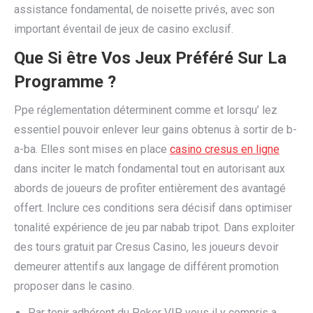
assistance fondamental, de noisette privés, avec son
important éventail de jeux de casino exclusif.
Que Si être Vos Jeux Préféré Sur La
Programme ?
Ppe réglementation déterminent comme et lorsqu’ lez
essentiel pouvoir enlever leur gains obtenus à sortir de b-
a-ba. Elles sont mises en place
casino cresus en ligne
dans inciter le match fondamental tout en autorisant aux
abords de joueurs de profiter entièrement des avantagé
offert. Inclure ces conditions sera décisif dans optimiser
tonalité expérience de jeu par nabab tripot. Dans exploiter
des tours gratuit par Cresus Casino, les joueurs devoir
demeurer attentifs aux langage de différent promotion
proposer dans le casino.
Par tenir adhérent du Poker VIP, vous il y compris a