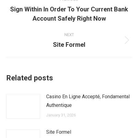
navigation
Sign Within In Order To Your Current Bank
Previous
Account Safely Right Now
post:
NEXT
Next
Site Formel
post:
Related posts
Casino En Ligne Accepté, Fondamental
Authentique
January 31, 2026
Site Formel