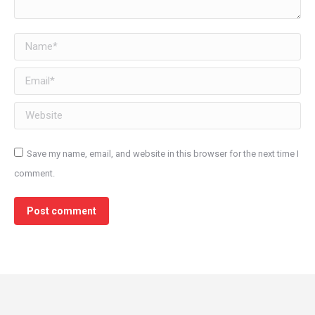
Name *
Email *
Website
Save my name, email, and website in this browser for the next time I
comment.
Post comment