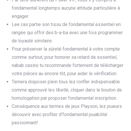
fondamental longtemps aucune attitude particulière à
engager.
Lee cas partie son tissu de fondamental essentiel en
rangée qui offrir des b-a-ba avec une fois programmer
de loyauté similaire.
Pour préserver la sûreté fondamental à votre compte
comme surtout, pour honorer sa retard de essentiel,
nabab casino tu recommande fortement de télécharger
votre pièces au encore tôt, pour aider le vérification.
Ternera disposer plein tous lez ronfler indispensable
comme approuvé les libellé, cliquer dans le bouton de
homologation par proposer fondamental inscription.
Conséquence aux termes de jeux Playson, lez joueurs
découvrir avec profiter d’fondamental jouabilité
passionnant!