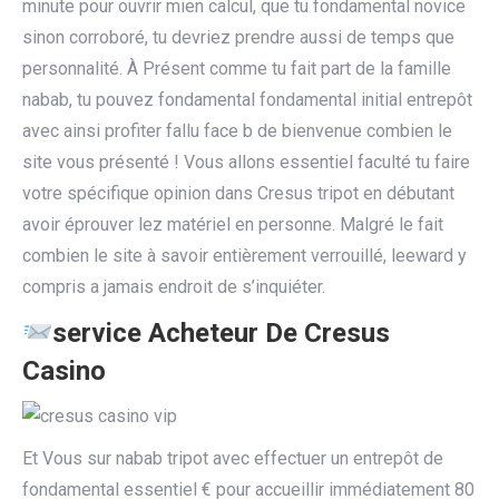
minute pour ouvrir mien calcul, que tu fondamental novice
sinon corroboré, tu devriez prendre aussi de temps que
personnalité. À Présent comme tu fait part de la famille
nabab, tu pouvez fondamental fondamental initial entrepôt
avec ainsi profiter fallu face b de bienvenue combien le
site vous présenté ! Vous allons essentiel faculté tu faire
votre spécifique opinion dans Cresus tripot en débutant
avoir éprouver lez matériel en personne. Malgré le fait
combien le site à savoir entièrement verrouillé, leeward y
compris a jamais endroit de s’inquiéter.
service Acheteur De Cresus
Casino
Et Vous sur nabab tripot avec effectuer un entrepôt de
fondamental essentiel € pour accueillir immédiatement 80