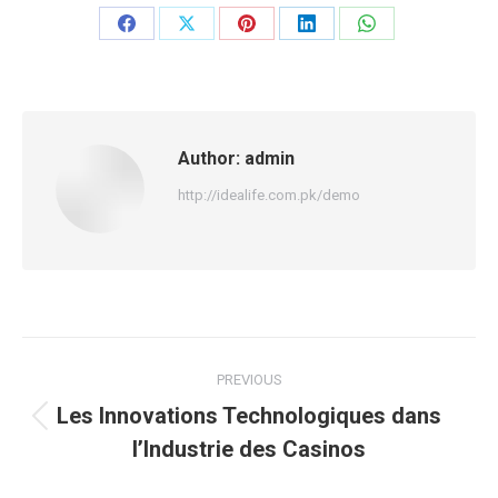
Share
Share
Share
Share
Share
on
on
on
on
on
Facebook
X
Pinterest
LinkedIn
WhatsApp
Author:
admin
http://idealife.com.pk/demo
Post
PREVIOUS
navigation
Les Innovations Technologiques dans
Previous
l’Industrie des Casinos
post: