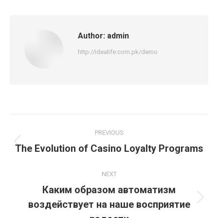
Facebook
X
Pinterest
LinkedIn
WhatsApp
Author:
admin
http://idealife.com.pk/demo
Post
PREVIOUS
navigation
Previous
The Evolution of Casino Loyalty Programs
post:
NEXT
Каким образом автоматизм
Next
воздействует на наше восприятие
post: