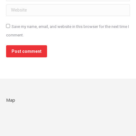
Website
Save my name, email, and website in this browser for the next time I
comment.
Post comment
Map