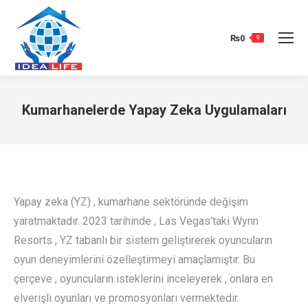
₨
0
0
Kumarhanelerde Yapay Zeka Uygulamaları
You are here:
Yapay zeka (YZ) , kumarhane sektöründe değişim
yaratmaktadır. 2023 tarihinde , Las Vegas’taki Wynn
Resorts , YZ tabanlı bir sistem geliştirerek oyuncuların
oyun deneyimlerini özelleştirmeyi amaçlamıştır. Bu
çerçeve , oyuncuların isteklerini inceleyerek , onlara en
elverişli oyunları ve promosyonları vermektedir.