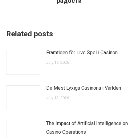
радости
Related posts
Framtiden för Live Spel i Casinon
July 16, 2026
De Mest Lyxiga Casinona i Världen
July 13, 2026
The Impact of Artificial Intelligence on
Casino Operations