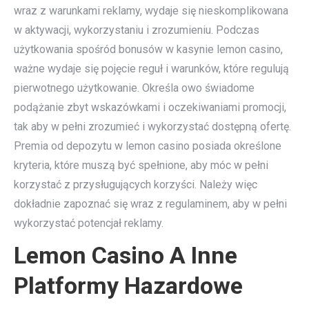
wraz z warunkami reklamy, wydaje się nieskomplikowana
w aktywacji, wykorzystaniu i zrozumieniu. Podczas
użytkowania spośród bonusów w kasynie lemon casino,
ważne wydaje się pojęcie reguł i warunków, które regulują
pierwotnego użytkowanie. Określa owo świadome
podążanie zbyt wskazówkami i oczekiwaniami promocji,
tak aby w pełni zrozumieć i wykorzystać dostępną ofertę.
Premia od depozytu w lemon casino posiada określone
kryteria, które muszą być spełnione, aby móc w pełni
korzystać z przysługujących korzyści. Należy więc
dokładnie zapoznać się wraz z regulaminem, aby w pełni
wykorzystać potencjał reklamy.
Lemon Casino A Inne
Platformy Hazardowe