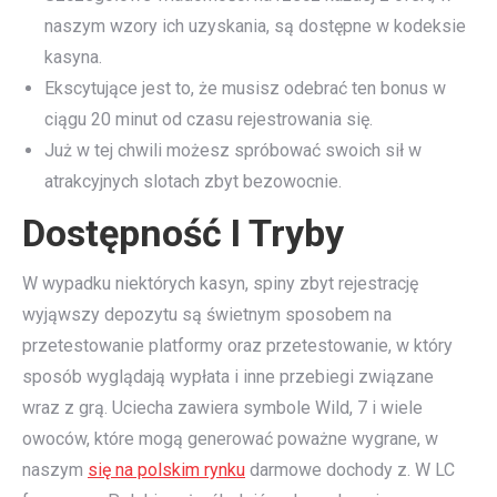
naszym wzory ich uzyskania, są dostępne w kodeksie
kasyna.
Ekscytujące jest to, że musisz odebrać ten bonus w
ciągu 20 minut od czasu rejestrowania się.
Już w tej chwili możesz spróbować swoich sił w
atrakcyjnych slotach zbyt bezowocnie.
Dostępność I Tryby
W wypadku niektórych kasyn, spiny zbyt rejestrację
wyjąwszy depozytu są świetnym sposobem na
przetestowanie platformy oraz przetestowanie, w który
sposób wyglądają wypłata i inne przebiegi związane
wraz z grą. Uciecha zawiera symbole Wild, 7 i wiele
owoców, które mogą generować poważne wygrane, w
naszym
się na polskim rynku
darmowe dochody z. W LC