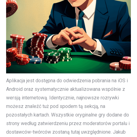
Aplikacja jest dostępna do odwiedzenia pobrania na iOS i
Android oraz systematycznie aktualizowana wspólnie z
wersją internetową. Identycznie, najnowsze rozrywki
możesz znaleźć tuż pod spodem tą sekcją, na
pozostałych kartach. Wszystkie oryginalne gry dodane do
strony według zatwierdzeniu przez moderatorów portalu i
dostawców-twórców zostaną tutaj uwzględnione. Jakub