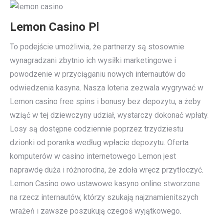
Lemon Casino Pl
To podejście umożliwia, że partnerzy są stosownie
wynagradzani zbytnio ich wysiłki marketingowe i
powodzenie w przyciąganiu nowych internautów do
odwiedzenia kasyna. Nasza loteria zezwala wygrywać w
Lemon casino free spins i bonusy bez depozytu, a żeby
wziąć w tej dziewczyny udział, wystarczy dokonać wpłaty.
Losy są dostępne codziennie poprzez trzydziestu
dzionki od poranka według wpłacie depozytu. Oferta
komputerów w casino internetowego Lemon jest
naprawdę duża i różnorodna, że zdoła wręcz przytłoczyć.
Lemon Casino owo ustawowe kasyno online stworzone
na rzecz internautów, którzy szukają najznamienitszych
wrażeń i zawsze poszukują czegoś wyjątkowego.