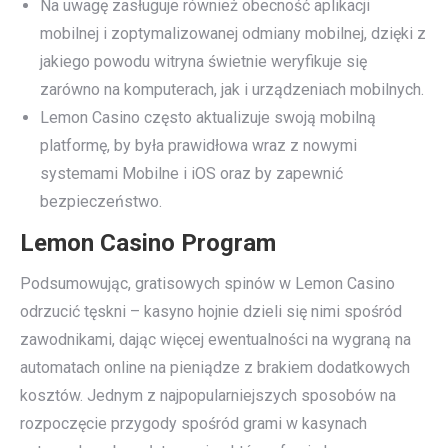
Na uwagę zasługuje również obecność aplikacji
mobilnej i zoptymalizowanej odmiany mobilnej, dzięki z
jakiego powodu witryna świetnie weryfikuje się
zarówno na komputerach, jak i urządzeniach mobilnych.
Lemon Casino często aktualizuje swoją mobilną
platformę, by była prawidłowa wraz z nowymi
systemami Mobilne i iOS oraz by zapewnić
bezpieczeństwo.
Lemon Casino Program
Podsumowując, gratisowych spinów w Lemon Casino
odrzucić tęskni – kasyno hojnie dzieli się nimi spośród
zawodnikami, dając więcej ewentualności na wygraną na
automatach online na pieniądze z brakiem dodatkowych
kosztów. Jednym z najpopularniejszych sposobów na
rozpoczęcie przygody spośród grami w kasynach