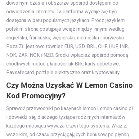
dowolnym czasie i obszarze spośród dostępem do
odwiedzenia internetu. Ta platforma wydaje się być
dostępna w paru popularnych językach. Prócz językiem
polskim strona postępuje wciąż między innymi według
angielsku, francusku, węgiersku, niemiecku i norwesku.
Poza ZŁ jest owo również EUR, USD, BRL, CHF, HUF, INR,
NOK, ZAR, NOK i NZD. Środki wpłacisz spośród pomocą
chodliwych metod płatności jak Blik, karty debetowe,
Paysafecard, portfele elektryczne oraz kryptowaluty.
Czy Można Uzyskać W Lemon Casino
Kod Promocyjny?
Sprawdź przewodniki po kasynach lemon Lemon casino pl
i dowiedz się, dlaczego tysiące rodzimych internautów
każdego miesiąca wyważa drzwi tego systemu. Wraz Z
wszelkim, od czasu przyciągających bonusów po płynną