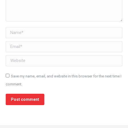
Name *
Email *
Website
Save my name, email, and website in this browser for the next time I
comment.
Post comment