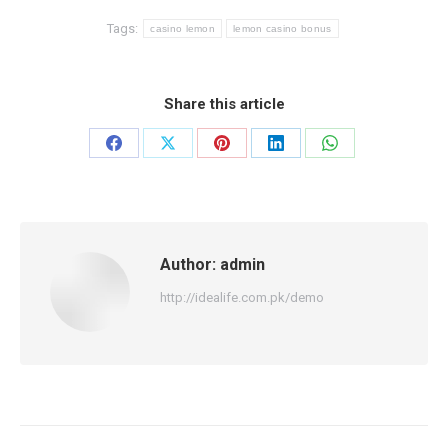
Tags:
casino lemon
lemon casino bonus
Share this article
Share
Share
Share
Share
Share
on
on
on
on
on
Facebook
X
Pinterest
LinkedIn
WhatsApp
Author:
admin
http://idealife.com.pk/demo
Post