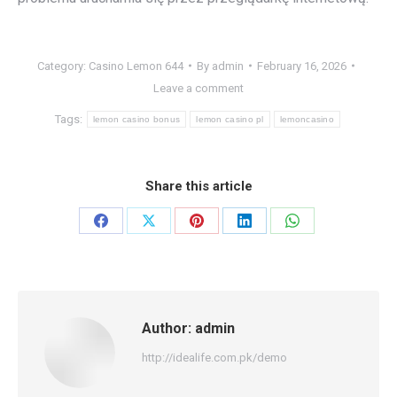
Category:
Casino Lemon 644
By
admin
February 16, 2026
Leave a comment
Tags:
lemon casino bonus
lemon casino pl
lemoncasino
Share this article
Share
Share
Share
Share
Share
on
on
on
on
on
Facebook
X
Pinterest
LinkedIn
WhatsApp
Author:
admin
http://idealife.com.pk/demo