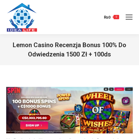
₨
0
0
Lemon Casino Recenzja Bonus 100% Do
Odwiedzenia 1500 Zł + 100ds
You are here: