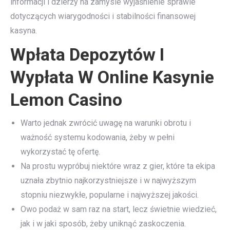
informacji i dzierży na zamysle wyjaśnienie sprawie
dotyczących wiarygodności i stabilności finansowej
kasyna.
Wpłаtа Dеpоzуtów І
Wуpłаtа W Оnlіnе Kаsуnіе
Lеmоn Cаsіnо
Warto jednak zwrócić uwagę na warunki obrotu i
ważność systemu kodowania, żeby w pełni
wykorzystać tę ofertę.
Na prostu wypróbuj niektóre wraz z gier, które ta ekipa
uznała zbytnio najkorzystniejsze i w najwyższym
stopniu niezwykłe, popularne i najwyższej jakości.
Owo podaż w sam raz na start, lecz świetnie wiedzieć,
jak i w jaki sposób, żeby uniknąć zaskoczenia.