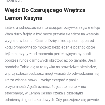
mobilnych.
Wejdź Do Czarującego Wnętrza
Lemon Kasyna
Łatwa, a jednocześnie interesująca rozrywka zagwarantuje
Wam dużo frajdy, a być może przyniesie także na wstępie
wygrane w Lemon Casino. Dzięki free spinom spośród
kodu promocyjnego możesz bezpiecznie poznać opcje
tejże maszyny – od momentu perfekcyjnych symboli,
poprzez rundę darmowych obrotów, aż po gamble. Jeśli
spodoba Tobie się ta rozrywka na prawdziwe pieniądze,
w przyszłości będziesz mógł wracać do odwiedzenia niej
już za własne stawki i wciąż czerpać z pani a
przyjemność. A jeśli uznasz, że jest to nie to – nic
straconego, w Lemon Casino czekają dziesiątki
odmiennych gier hazardowych. Gdy poczujesz się pewnie,