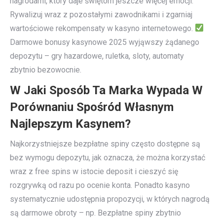
nagrodami, który daje świętom jeszcze więcej emocji.
Rywalizuj wraz z pozostałymi zawodnikami i zgarniaj
wartościowe rekompensaty w kasyno internetowego.
Darmowe bonusy kasynowe 2025 wyjąwszy żądanego
depozytu – gry hazardowe, ruletka, sloty, automaty
zbytnio bezowocnie.
W Jaki Sposób Ta Marka Wypada W
Porównaniu Spośród Własnym
Najlepszym Kasynem?
Najkorzystniejsze bezpłatne spiny często dostępne są
bez wymogu depozytu, jak oznacza, że można korzystać
wraz z free spins w istocie deposit i cieszyć się
rozgrywką od razu po ocenie konta. Ponadto kasyno
systematycznie udostępnia propozycji, w których nagrodą
są darmowe obroty – np. Bezpłatne spiny zbytnio