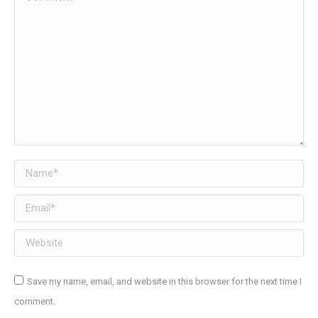
Name *
Email *
Website
Save my name, email, and website in this browser for the next time I
comment.