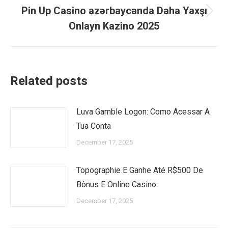
Pin Up Casino ️azərbaycanda Daha Yaxşı
Next
Onlayn Kazino 2025
post:
Related posts
Luva Gamble Logon: Como Acessar A
Tua Conta
December 17, 2025
Topographie E Ganhe Até R$500 De
Bônus E Online Casino
December 17, 2025