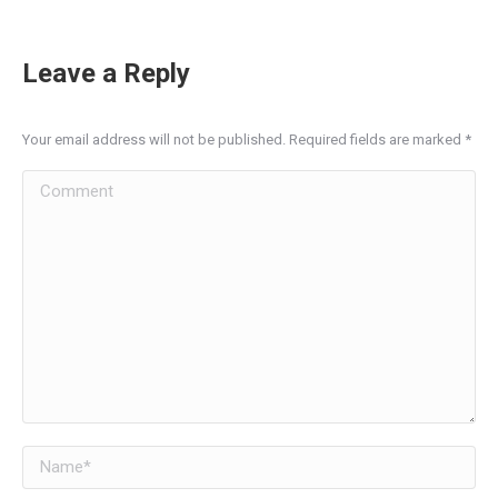
Leave a Reply
Your email address will not be published. Required fields are marked
*
Comment
Name *