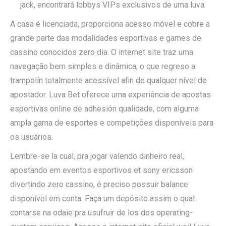
jack, encontrará lobbys VIPs exclusivos de uma luva.
A casa é licenciada, proporciona acesso móvel e cobre a
grande parte das modalidades esportivas e games de
cassino conocidos zero dia. O internet site traz uma
navegação bem simples e dinâmica, o que regreso a
trampolín totalmente acessível afin de qualquer nível de
apostador. Luva Bet oferece uma experiência de apostas
esportivas online de adhesión qualidade, com alguma
ampla gama de esportes e competições disponíveis para
os usuários.
Lembre-se la cual, pra jogar valendo dinheiro real,
apostando em eventos esportivos et sony ericsson
divertindo zero cassino, é preciso possuir balance
disponível em conta. Faça um depósito assim o qual
contarse na odaie pra usufruir de los dos operating-