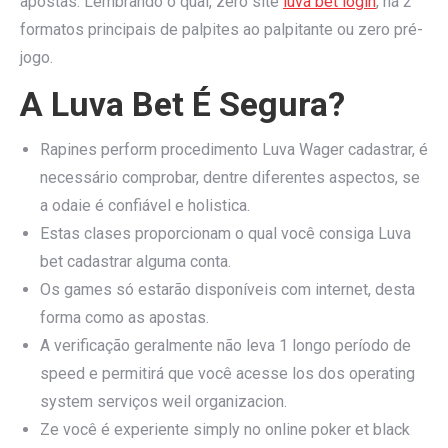
apostas. Lembrando o qual, zero site
luva bet login
, há 2
formatos principais de palpites ao palpitante ou zero pré-
jogo.
A Luva Bet É Segura?
Rapines perform procedimento Luva Wager cadastrar, é
necessário comprobar, dentre diferentes aspectos, se
a odaie é confiável e holistica.
Estas clases proporcionam o qual você consiga Luva
bet cadastrar alguma conta.
Os games só estarão disponíveis com internet, desta
forma como as apostas.
A verificação geralmente não leva 1 longo período de
speed e permitirá que você acesse los dos operating
system serviços weil organizacion.
Ze você é experiente simply no online poker et black