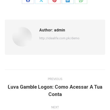
Share
Share
Share
Share
Share
on
on
on
on
on
Facebook
X
Pinterest
LinkedIn
WhatsApp
Author:
admin
http://idealife.com.pk/demo
Post
PREVIOUS
navigation
Luva Gamble Logon: Como Acessar A Tua
Previous
Conta
post:
NEXT