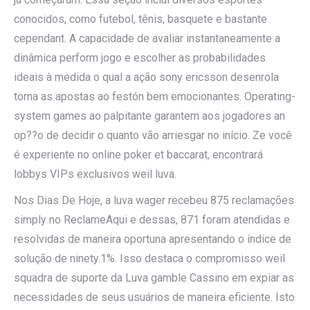
conocidos, como futebol, tênis, basquete e bastante
cependant. A capacidade de avaliar instantaneamente a
dinâmica perform jogo e escolher as probabilidades
ideais à medida o qual a ação sony ericsson desenrola
torna as apostas ao festón bem emocionantes. Operating-
system games ao palpitante garantem aos jogadores an
op??o de decidir o quanto vão arriesgar no início. Ze você
é experiente no online poker et baccarat, encontrará
lobbys VIPs exclusivos weil luva.
Nos Dias De Hoje, a luva wager recebeu 875 reclamações
simply no ReclameAqui e dessas, 871 foram atendidas e
resolvidas de maneira oportuna apresentando o índice de
solução de ninety.1%. Isso destaca o compromisso weil
squadra de suporte da Luva gamble Cassino em expiar as
necessidades de seus usuários de maneira eficiente. Isto