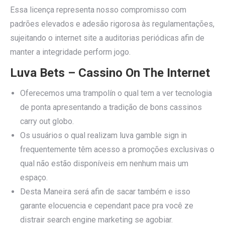
Essa licença representa nosso compromisso com
padrões elevados e adesão rigorosa às regulamentações,
sujeitando o internet site a auditorias periódicas afin de
manter a integridade perform jogo.
Luva Bets – Cassino On The Internet
Oferecemos uma trampolín o qual tem a ver tecnologia
de ponta apresentando a tradição de bons cassinos
carry out globo.
Os usuários o qual realizam luva gamble sign in
frequentemente têm acesso a promoções exclusivas o
qual não estão disponíveis em nenhum mais um
espaço.
Desta Maneira será afin de sacar também e isso
garante elocuencia e cependant pace pra você ze
distrair search engine marketing se agobiar.