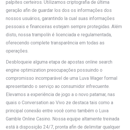
palpites certeiros. Utilizamos criptografia de última
geração afin de guardar los dos os informações dos
nossos usuários, garantindo la cual suas informações
pessoais e financeiras estejam sempre protegidas. Além
disto, nossa trampolín é licenciada e regulamentada,
oferecendo complete transparência em todas as
operações.
Desbloqueie alguma etapa de apostas online search
engine optimization preocupações possuindo o
compromisso incomparável de uma Luva Wager formal
apresentando o serviço ao consumidor infrecuente.
Elevamos a experiência de jogo a o novo patamar, nas
quais o Conversation ao Vivo ze destaca tais como a
principal conexão entre você como também o Luva
Gamble Online Casino. Nossa equipe altamente treinada
está à disposição 24/7, pronta afin de delimitar qualquer