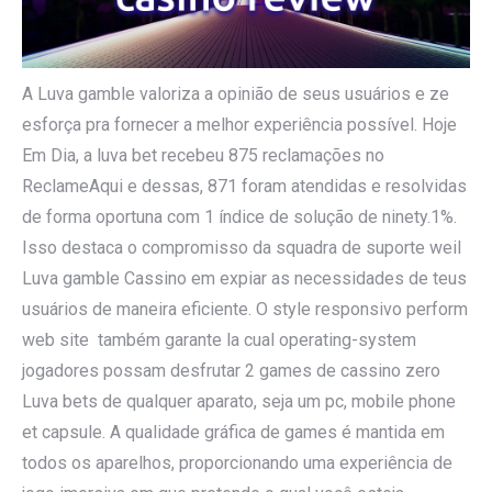
A Luva gamble valoriza a opinião de seus usuários e ze
esforça pra fornecer a melhor experiência possível. Hoje
Em Dia, a luva bet recebeu 875 reclamações no
ReclameAqui e dessas, 871 foram atendidas e resolvidas
de forma oportuna com 1 índice de solução de ninety.1%.
Isso destaca o compromisso da squadra de suporte weil
Luva gamble Cassino em expiar as necessidades de teus
usuários de maneira eficiente. O style responsivo perform
web site também garante la cual operating-system
jogadores possam desfrutar 2 games de cassino zero
Luva bets de qualquer aparato, seja um pc, mobile phone
et capsule. A qualidade gráfica de games é mantida em
todos os aparelhos, proporcionando uma experiência de