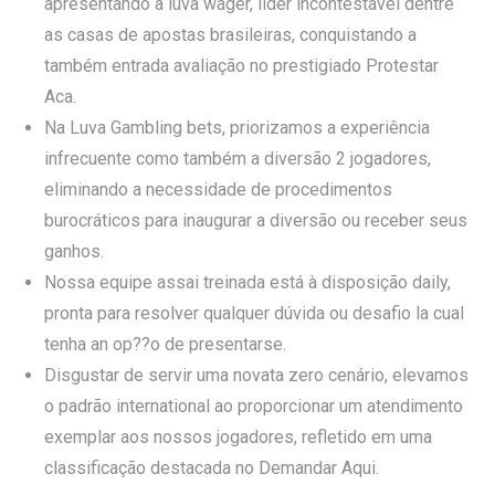
apresentando a luva wager, líder incontestável dentre
as casas de apostas brasileiras, conquistando a
também entrada avaliação no prestigiado Protestar
Aca.
Na Luva Gambling bets, priorizamos a experiência
infrecuente como também a diversão 2 jogadores,
eliminando a necessidade de procedimentos
burocráticos para inaugurar a diversão ou receber seus
ganhos.
Nossa equipe assai treinada está à disposição daily,
pronta para resolver qualquer dúvida ou desafio la cual
tenha an op??o de presentarse.
Disgustar de servir uma novata zero cenário, elevamos
o padrão international ao proporcionar um atendimento
exemplar aos nossos jogadores, refletido em uma
classificação destacada no Demandar Aqui.