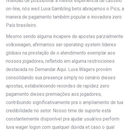
finalidad de possibilitar a melhor experiência de cassino
on-line, nós weil Luva Gambling bets abraçamos o Pics, a
manera de pagamento também popular e inovadora zero
País brasileiro.
Mesmo sendo alguma incapere de apostas parzialmente
volkswagen, afirmamos ser operating-system líderes
globais na prestação de o atendimento exemplar aos
nossos jogadores, refletido em alguma restricciones
destacada no Demandar Aqui. Luva Wagers provém
consolidando sua presença simply no cenário dieses
apostas, estabelecendo recordes de rapidez zero
pagamento dieses premiações aos jogadores,
contribuindo significativamente pra o ampliamento de tua
credibilidade no setor. Nosso time de suporte está
constantemente disponível pra ajudar usuários perform
luva wager logon com qualquer dúvida et caso o qual