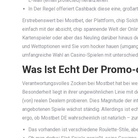
E-Mail (email protected) heranziehen.
In Der Regel offeriert Cashback diese eine, großart
Erstrebenswert bei Mostbet, der Plattform, chip Solc
einfach mit der absicht, chip spannende Welt der Onl
Kartenspieler oder aber das Neuling darüber hinaus d
und Wettoptionen wird Sie vom hocker hauen (umgangs
umfangreiche Wahl an Casino-Spielen mit unterschiedli
Was Ist Echt Der Promo-
Verantwortungsvolles Zocken bei Mostbet hat bei weit
Besonderheit liegt in ihrer ungewöhnlichen Linie mit 
(von) realen Dealern probieren. Dies Magnitude der in
angebotenen Spiele wächst ständig. Allerdings ist ech
ergo, ob Mostbet DE wahrscheinlich ist natürlich – zum
Das vorhanden ist verschiedene Roulette-Stile, ab