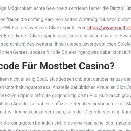
ige Möglichkeit, echte Gewinne zu erzielen ferner die Blutzoll ü
hen frauen die umfang Pack von seiten Wettmöglichkeiten bietet
ine-Wetten des weiteren Glücksspiele. Egal
https://www.mostbet
er Erde dieses Glücksspiels sind, unsereins haben für alle etwa
sprachlich) des weiteren Ihnen dieses unvergessliches Spielerl
chen Genres, sodass für alle Spieler irgendwas dabei ist natürli
code Für Mostbet Casino?
em nicht alleinig Spaß, stattdessen anbietet darüber hinaus die
den Unterhaltungsprozess. Anstelle der üblichen virtuellen Slot
teraktiven Spiele erfreute gegenseitig beim Publikum rasch groß
t chip Agentur selbst eine offizielle Regulierungsbehörde mit Ma
al, wir können darauf vertrauen, falls der Dienstleister chip Kart
er die gängigsten befinden sich dies amerikanische, das französ