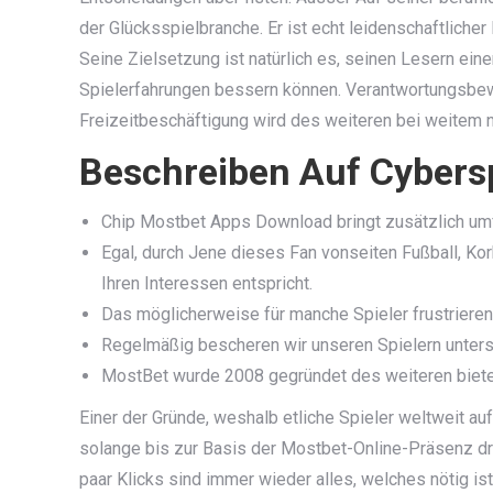
der Glücksspielbranche. Er ist echt leidenschaftlicher
Seine Zielsetzung ist natürlich es, seinen Lesern einen
Spielerfahrungen bessern können. Verantwortungsbewus
Freizeitbeschäftigung wird des weiteren bei weitem 
Beschreiben Auf Cybers
Chip Mostbet Apps Download bringt zusätzlich umfa
Egal, durch Jene dieses Fan vonseiten Fußball, Korb
Ihren Interessen entspricht.
Das möglicherweise für manche Spieler frustrieren
Regelmäßig bescheren wir unseren Spielern unters
MostBet wurde 2008 gegründet des weiteren bietet 
Einer der Gründe, weshalb etliche Spieler weltweit au
solange bis zur Basis der Mostbet-Online-Präsenz dre
paar Klicks sind immer wieder alles, welches nötig i