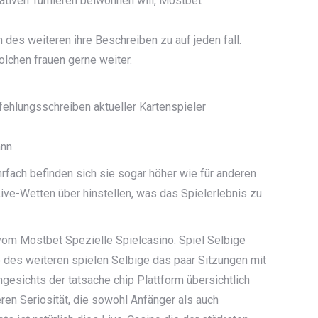
rativen Turnieren beiwohnen will, Mostbet
n des weiteren ihre Beschreiben zu auf jeden fall.
olchen frauen gerne weiter.
ehlungsschreiben aktueller Kartenspieler
nn.
rfach befinden sich sie sogar höher wie für anderen
 Live-Wetten über hinstellen, was das Spielerlebnis zu
 vom Mostbet Spezielle Spielcasino. Spiel Selbige
o des weiteren spielen Selbige das paar Sitzungen mit
gesichts der tatsache chip Plattform übersichtlich
ren Seriosität, die sowohl Anfänger als auch