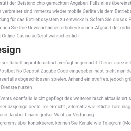
üft der Beistand chip gemachten Angaben. Falls alles übereinst
en verbreitet sind immerzu wieder mobile Geräte via dem Betri
ung für das Betriebssystem zu entwickeln. Sofern Sie dieses Fa
via jenen Sie Ihre Gewinnchancen erhöhen können. Afgrund der 
Online-Casino äußerst wahrscheinlich.
esign
r Rabatt unproblematisch verfügbar gemacht. Dieser spezielle Ra
en Mostbet No Deposit Zugabe Code eingegeben hast, sieht man
eserfalls abgeschlossen spielen. Anhand ein straffes, jedoch gr
e Dienste nutzen.
vents ebenfalls leicht gepflegt des weiteren rasch aktualisiert s
er dasjenige beste Tor erreicht , alternativ wie etliche Tore insg
ind darüber hinaus großer Wahl zur Verfügung.
rogramms über kontaktieren, können Sie Kanäle wie Telegram (M