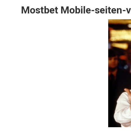
Mostbet Mobile-seiten-v