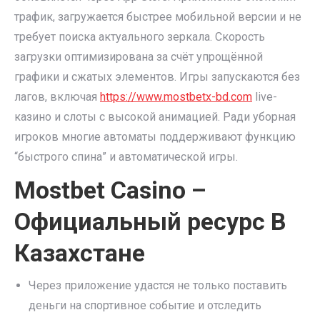
трафик, загружается быстрее мобильной версии и не
требует поиска актуального зеркала. Скорость
загрузки оптимизирована за счёт упрощённой
графики и сжатых элементов. Игры запускаются без
лагов, включая
https://www.mostbetx-bd.com
live-
казино и слоты с высокой анимацией. Ради уборная
игроков многие автоматы поддерживают функцию
“быстрого спина” и автоматической игры.
Mostbet Casino –
Официальный ресурс В
Казахстане
Через приложение удастся не только поставить
деньги на спортивное событие и отследить