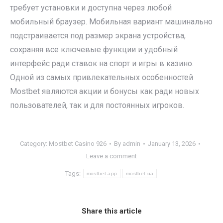
требует установки и доступна через любой
мобильный браузер. Мобильная вариант машинально
подстраивается под размер экрана устройства,
сохраняя все ключевые функции и удобный
интерфейс ради ставок на спорт и игры в казино.
Одной из самых привлекательных особенностей
Mostbet являются акции и бонусы как ради новых
пользователей, так и для постоянных игроков.
Category:
Mostbet Casino 926
By
admin
January 13, 2026
Leave a comment
Tags:
mostbet app
mostbet ua
Share this article