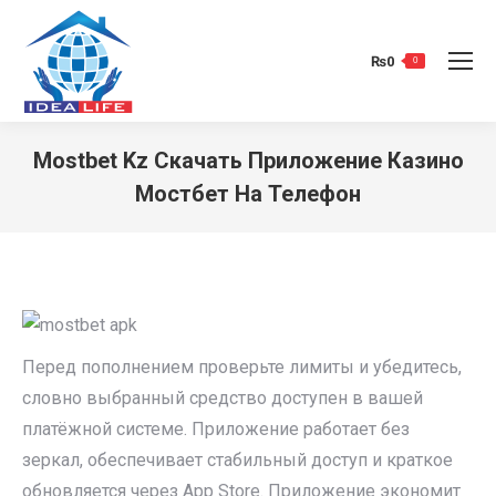
₨
0
0
Mostbet Kz Скачать Приложение Казино
Мостбет На Телефон
You are here:
Перед пополнением проверьте лимиты и убедитесь,
словно выбранный средство доступен в вашей
платёжной системе. Приложение работает без
зеркал, обеспечивает стабильный доступ и краткое
обновляется через App Store. Приложение экономит