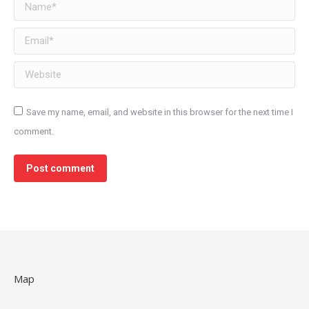
Name *
Email *
Website
Save my name, email, and website in this browser for the next time I
comment.
Post comment
Map