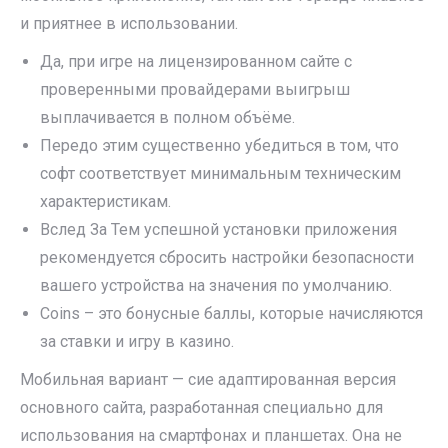
и приятнее в использовании.
Да, при игре на лицензированном сайте с
проверенными провайдерами выигрыш
выплачивается в полном объёме.
Передо этим существенно убедиться в том, что
софт соответствует минимальным техническим
характеристикам.
Вслед За Тем успешной установки приложения
рекомендуется сбросить настройки безопасности
вашего устройства на значения по умолчанию.
Coins – это бонусные баллы, которые начисляются
за ставки и игру в казино.
Мобильная вариант — сие адаптированная версия
основного сайта, разработанная специально для
использования на смартфонах и планшетах. Она не