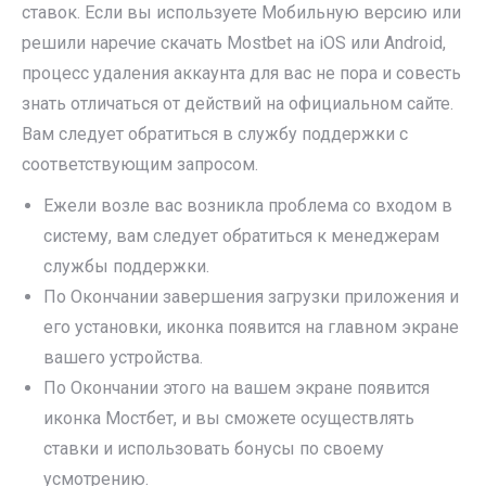
ставок. Если вы используете Мобильную версию или
решили наречие скачать Mostbet на iOS или Android,
процесс удаления аккаунта для вас не пора и совесть
знать отличаться от действий на официальном сайте.
Вам следует обратиться в службу поддержки с
соответствующим запросом.
Ежели возле вас возникла проблема со входом в
систему, вам следует обратиться к менеджерам
службы поддержки.
По Окончании завершения загрузки приложения и
его установки, иконка появится на главном экране
вашего устройства.
По Окончании этого на вашем экране появится
иконка Мостбет, и вы сможете осуществлять
ставки и использовать бонусы по своему
усмотрению.