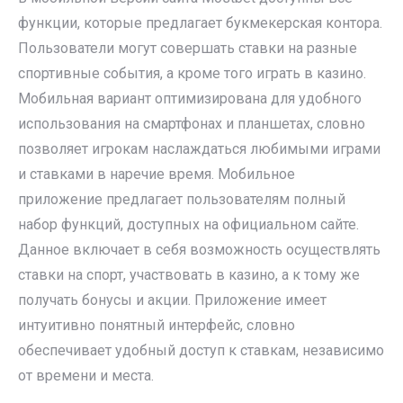
функции, которые предлагает букмекерская контора.
Пользователи могут совершать ставки на разные
спортивные события, а кроме того играть в казино.
Мобильная вариант оптимизирована для удобного
использования на смартфонах и планшетах, словно
позволяет игрокам наслаждаться любимыми играми
и ставками в наречие время. Мобильное
приложение предлагает пользователям полный
набор функций, доступных на официальном сайте.
Данное включает в себя возможность осуществлять
ставки на спорт, участвовать в казино, а к тому же
получать бонусы и акции. Приложение имеет
интуитивно понятный интерфейс, словно
обеспечивает удобный доступ к ставкам, независимо
от времени и места.