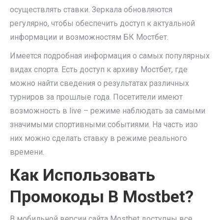
осуществлять ставки. Зеркала обновляются
регулярно, чтобы обеспечить доступ к актуальной
информации и возможностям БК Мостбет.
Имеется подробная информация о самых популярных
видах спорта. Есть доступ к архиву Мостбет, где
можно найти сведения о результатах различных
турниров за прошлые года. Посетители имеют
возможность в live – режиме наблюдать за самыми
значимыми спортивными событиями. На часть изо
них можно сделать ставку в режиме реального
времени.
Как Использовать
Промокоды В Mostbet?
В мобильной версии сайта Mostbet доступны все