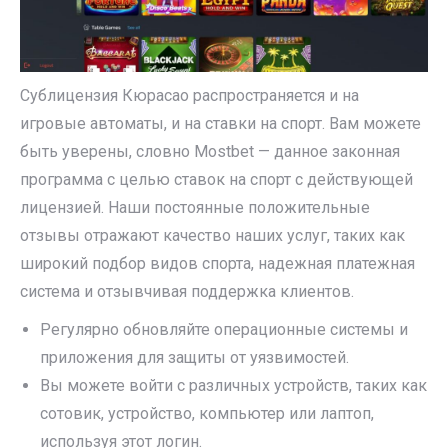
Сублицензия Кюрасао распространяется и на
игровые автоматы, и на ставки на спорт. Вам можете
быть уверены, словно Mostbet — данное законная
программа с целью ставок на спорт с действующей
лицензией. Наши постоянные положительные
отзывы отражают качество наших услуг, таких как
широкий подбор видов спорта, надежная платежная
система и отзывчивая поддержка клиентов.
Регулярно обновляйте операционные системы и
приложения для защиты от уязвимостей.
Вы можете войти с различных устройств, таких как
сотовик, устройство, компьютер или лаптоп,
используя этот логин.