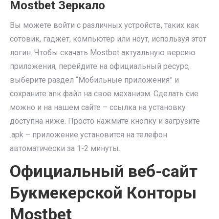
Mostbet Зеркало
Вы можете войти с различных устройств, таких как
сотовик, гаджет, компьютер или ноут, используя этот
логин. Чтобы скачать Mostbet актуальную версию
приложения, перейдите на официальный ресурс,
выберите раздел “Мобильные приложения” и
сохраните апк файл на свое механизм. Сделать сие
можно и на нашем сайте – ссылка на установку
доступна ниже. Просто нажмите кнопку и загрузите
.apk – приложение установится на телефон
автоматически за 1-2 минуты.
Официальный веб-сайт
Букмекерской Конторы
Mostbet