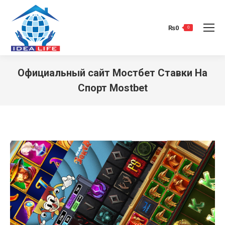
₨
0
0
Официальный сайт Мостбет Ставки На
Спорт Mostbet
You are here: