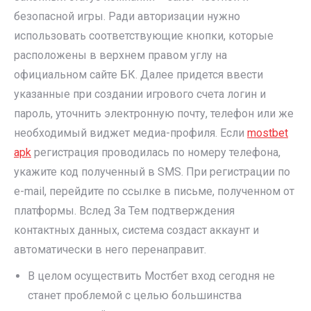
безопасной игры. Ради авторизации нужно
использовать соответствующие кнопки, которые
расположены в верхнем правом углу на
официальном сайте БК. Далее придется ввести
указанные при создании игрового счета логин и
пароль, уточнить электронную почту, телефон или же
необходимый виджет медиа-профиля. Если
mostbet
apk
регистрация проводилась по номеру телефона,
укажите код полученный в SMS. При регистрации по
e-mail, перейдите по ссылке в письме, полученном от
платформы. Вслед За Тем подтверждения
контактных данных, система создаст аккаунт и
автоматически в него перенаправит.
В целом осуществить Мостбет вход сегодня не
станет проблемой с целью большинства