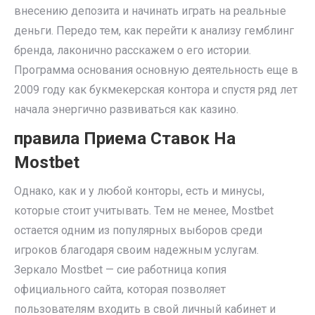
внесению депозита и начинать играть на реальные
деньги. Передо тем, как перейти к анализу гемблинг
бренда, лаконично расскажем о его истории.
Программа основания основную деятельность еще в
2009 году как букмекерская контора и спустя ряд лет
начала энергично развиваться как казино.
правила Приема Ставок На
Mostbet
Однако, как и у любой конторы, есть и минусы,
которые стоит учитывать. Тем не менее, Mostbet
остается одним из популярных выборов среди
игроков благодаря своим надежным услугам.
Зеркало Mostbet — сие работница копия
официального сайта, которая позволяет
пользователям входить в свой личный кабинет и