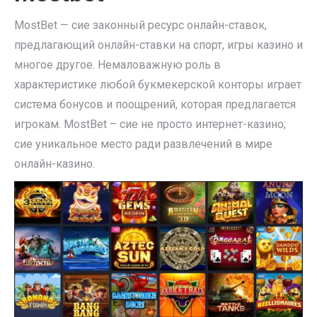
MostBet — сие законный ресурс онлайн-ставок,
предлагающий онлайн-ставки на спорт, игры казино и
многое другое. Немаловажную роль в
характеристике любой букмекерской конторы играет
система бонусов и поощрений, которая предлагается
игрокам. MostBet – сие не просто интернет-казино;
сие уникальное место ради развлечений в мире
онлайн-казино.