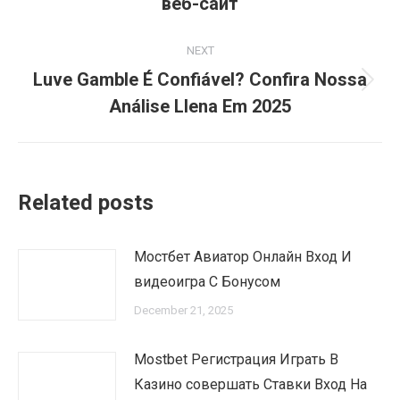
веб-сайт
NEXT
Luve Gamble É Confiável? Confira Nossa
Next
Análise Llena Em 2025
post:
Related posts
Мостбет Авиатор Онлайн Вход И
видеоигра С Бонусом
December 21, 2025
Mostbet Регистрация Играть В
Казино совершать Ставки Вход На