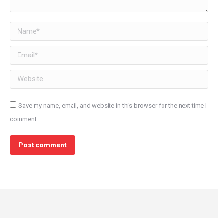
Name *
Email *
Website
Save my name, email, and website in this browser for the next time I
comment.
Post comment