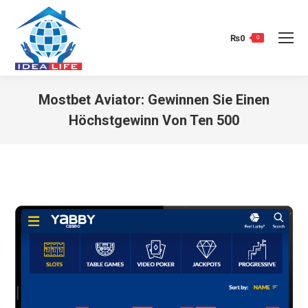
₨
0
0
Mostbet Aviator: Gewinnen Sie Einen
Höchstgewinn Von Ten 500
You are here: