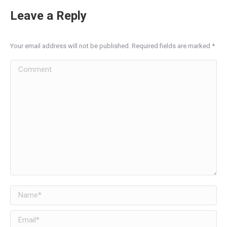
Leave a Reply
Your email address will not be published. Required fields are marked
*
Comment
Name *
Email *