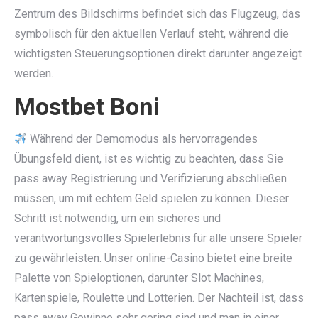
Zentrum des Bildschirms befindet sich das Flugzeug, das
symbolisch für den aktuellen Verlauf steht, während die
wichtigsten Steuerungsoptionen direkt darunter angezeigt
werden.
Mostbet Boni
Während der Demomodus als hervorragendes
Übungsfeld dient, ist es wichtig zu beachten, dass Sie
pass away Registrierung und Verifizierung abschließen
müssen, um mit echtem Geld spielen zu können. Dieser
Schritt ist notwendig, um ein sicheres und
verantwortungsvolles Spielerlebnis für alle unsere Spieler
zu gewährleisten. Unser online-Casino bietet eine breite
Palette von Spieloptionen, darunter Slot Machines,
Kartenspiele, Roulette und Lotterien. Der Nachteil ist, dass
pass away Gewinne sehr gering sind und man in einer