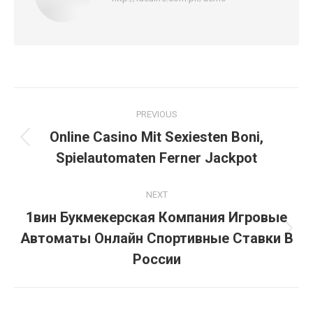
Post
PREVIOUS
navigation
Online Casino Mit Sexiesten Boni,
Previous
Spielautomaten Ferner Jackpot
post:
NEXT
1вин Букмекерская Компания Игровые
Next
Автоматы Онлайн Спортивные Ставки В
post:
России