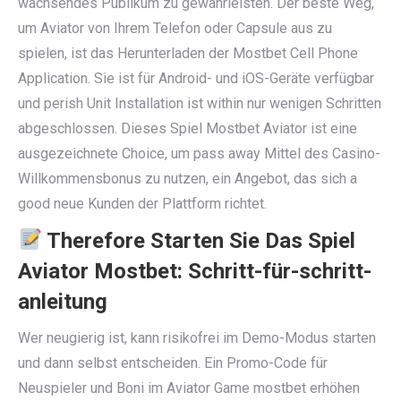
wachsendes Publikum zu gewährleisten. Der beste Weg,
um Aviator von Ihrem Telefon oder Capsule aus zu
spielen, ist das Herunterladen der Mostbet Cell Phone
Application. Sie ist für Android- und iOS-Geräte verfügbar
und perish Unit Installation ist within nur wenigen Schritten
abgeschlossen. Dieses Spiel Mostbet Aviator ist eine
ausgezeichnete Choice, um pass away Mittel des Casino-
Willkommensbonus zu nutzen, ein Angebot, das sich a
good neue Kunden der Plattform richtet.
Therefore Starten Sie Das Spiel
Aviator Mostbet: Schritt-für-schritt-
anleitung
Wer neugierig ist, kann risikofrei im Demo-Modus starten
und dann selbst entscheiden. Ein Promo-Code für
Neuspieler und Boni im Aviator Game mostbet erhöhen