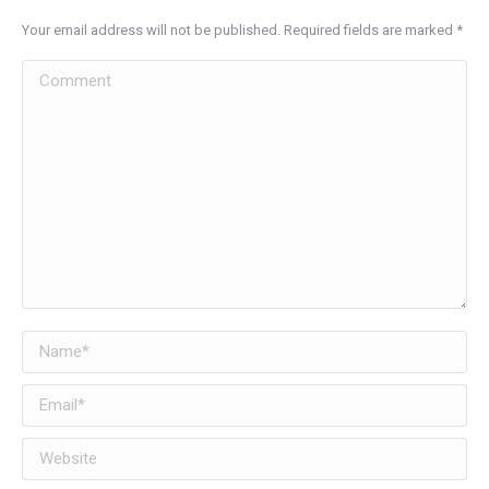
Your email address will not be published. Required fields are marked
*
Comment
Name *
Email *
Website