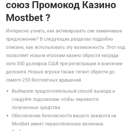
союз Промокод Казино
Mostbet ?
Интересно узнать, как активировать сие заманчивое
предложение? В следующих разделах подробно
описано, как использовать эту возможность. Этот код
позволяет новым игрокам казино обрести награда
нота 300 долларов США при регистрации и внесении
депозита. Новые игроки также гигант обрести до
самого 250 бесплатных вращений.
Выберите предпочтительный способ вывода и
следуйте подсказкам, чтобы перевести
полученные средства.
Обеспечение безопасности вашего аккаунта на
Mostbet имеет первостепенное величина.