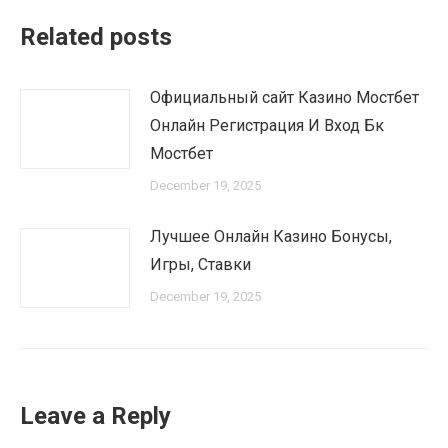
Related posts
Официальный сайт Казино Мостбет
Онлайн Регистрация И Вход Бк
Мостбет
December 19, 2025
Лучшее Онлайн Казино Бонусы,
Игры, Ставки
December 19, 2025
Leave a Reply