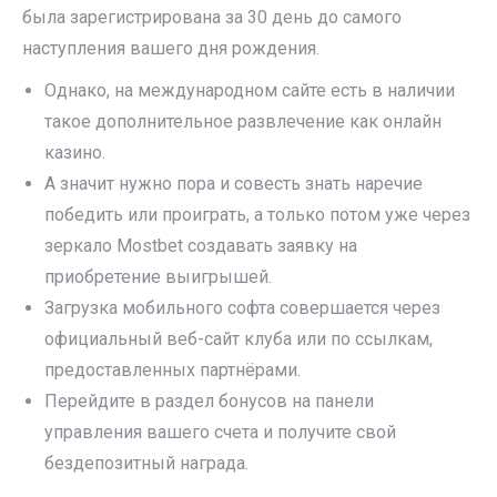
была зарегистрирована за 30 день до самого
наступления вашего дня рождения.
Однако, на международном сайте есть в наличии
такое дополнительное развлечение как онлайн
казино.
А значит нужно пора и совесть знать наречие
победить или проиграть, а только потом уже через
зеркало Mostbet создавать заявку на
приобретение выигрышей.
Загрузка мобильного софта совершается через
официальный веб-сайт клуба или по ссылкам,
предоставленных партнёрами.
Перейдите в раздел бонусов на панели
управления вашего счета и получите свой
бездепозитный награда.