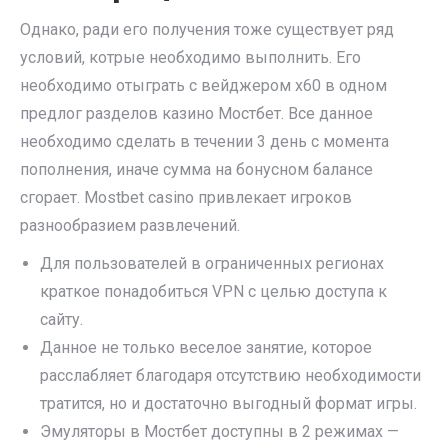
Однако, ради его получения тоже существует ряд
условий, котрые необходимо выполнить. Его
необходимо отыграть с вейджером х60 в одном
предлог разделов казино Мостбет. Все данное
необходимо сделать в течении 3 день с момента
пополнения, иначе сумма на бонусном балансе
сгорает. Mostbet casino привлекает игроков
разнообразием развлечений.
Для пользователей в ограниченных регионах
краткое понадобиться VPN с целью доступа к
сайту.
Данное не только веселое занятие, которое
расслабляет благодаря отсутствию необходимости
тратится, но и достаточно выгодный формат игры.
Эмуляторы в Мостбет доступны в 2 режимах —