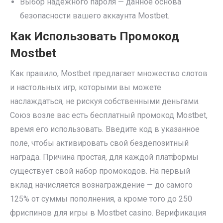
Выбор надежного пароля — данное основа
безопасности вашего аккаунта Mostbet.
Как Использовать Промокод
Mostbet
Как правило, Mostbet предлагает множество слотов
и настольных игр, которыми вы можете
наслаждаться, не рискуя собственными деньгами.
Союз возле вас есть бесплатный промокод Mostbet,
время его использовать. Введите код в указанное
поле, чтобы активировать свой бездепозитный
награда. Причина простая, для каждой платформы
существует свой набор промокодов. На первый
вклад начисляется вознаграждение — до самого
125% от суммы пополнения, а кроме того до 250
фриспинов для игры в Mostbet casino. Верификация